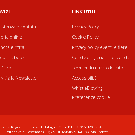
RVIZI
LINK UTILI
istenza e contatti
Privacy Policy
reria online
Cookie Policy
nota e ritira
Privacy policy eventi e fiere
da all'ebook
Condizioni generali di vendita
t Card
Termini di utilizzo del sito
riviti alla Newsletter
Accessibilità
WhistleBlowing
Preferenze cookie
t.vers. Registro imprese di Bologna, C.F. e P.I.: 02591561200 REA di
0055 Villanova di Castenaso (BO) - SEDE AMMINISTRATIVA: via Trattati