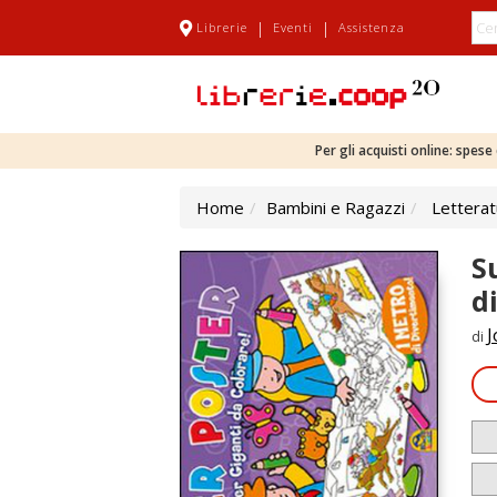
|
|
Librerie
Eventi
Assistenza
Per gli acquisti online: spes
Home
Bambini e Ragazzi
Letterat
S
d
J
di