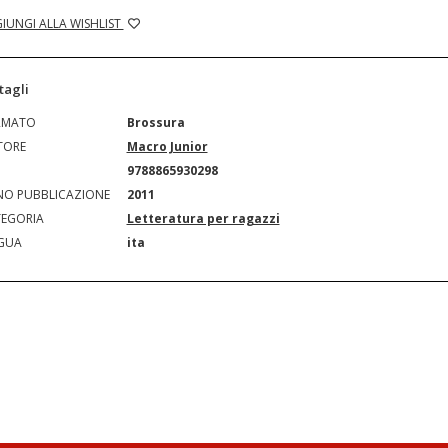
IUNGI ALLA WISHLIST
tagli
RMATO
Brossura
TORE
Macro Junior
N
9788865930298
O PUBBLICAZIONE
2011
EGORIA
Letteratura per ragazzi
GUA
ita