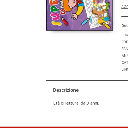
AGG
Det
FO
EDI
EA
ANN
CAT
LIN
Descrizione
Età di lettura: da 3 anni.