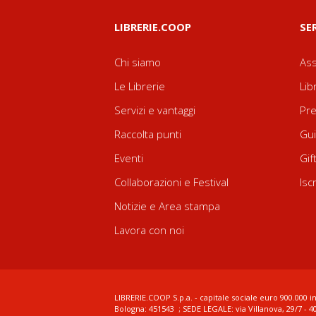
LIBRERIE.COOP
SE
Chi siamo
Ass
Le Librerie
Lib
Servizi e vantaggi
Pre
Raccolta punti
Gui
Eventi
Gif
Collaborazioni e Festival
Isc
Notizie e Area stampa
Lavora con noi
LIBRERIE.COOP S.p.a. - capitale sociale euro 900.000 in
Bologna: 451543 ; SEDE LEGALE: via Villanova, 29/7 - 4