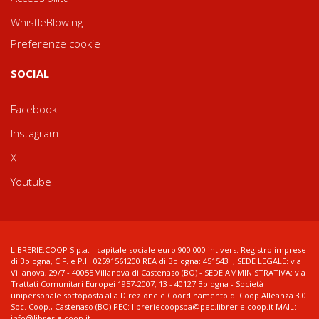
WhistleBlowing
Preferenze cookie
SOCIAL
Facebook
Instagram
X
Youtube
LIBRERIE.COOP S.p.a. - capitale sociale euro 900.000 int.vers. Registro imprese
di Bologna, C.F. e P.I.: 02591561200 REA di Bologna: 451543 ; SEDE LEGALE: via
Villanova, 29/7 - 40055 Villanova di Castenaso (BO) - SEDE AMMINISTRATIVA: via
Trattati Comunitari Europei 1957-2007, 13 - 40127 Bologna - Società
unipersonale sottoposta alla Direzione e Coordinamento di Coop Alleanza 3.0
Soc. Coop., Castenaso (BO) PEC: libreriecoopspa@pec.librerie.coop.it MAIL:
info@librerie.coop.it