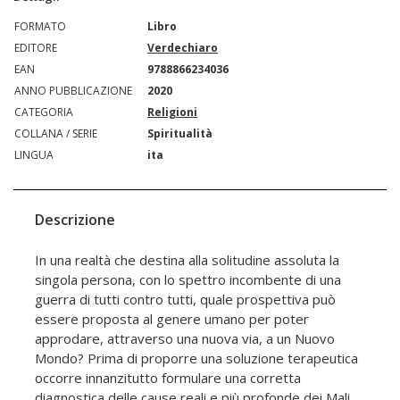
FORMATO
Libro
EDITORE
Verdechiaro
EAN
9788866234036
ANNO PUBBLICAZIONE
2020
CATEGORIA
Religioni
COLLANA / SERIE
Spiritualità
LINGUA
ita
Descrizione
In una realtà che destina alla solitudine assoluta la
singola persona, con lo spettro incombente di una
guerra di tutti contro tutti, quale prospettiva può
essere proposta al genere umano per poter
approdare, attraverso una nuova via, a un Nuovo
Mondo? Prima di proporre una soluzione terapeutica
occorre innanzitutto formulare una corretta
diagnostica delle cause reali e più profonde dei Mali