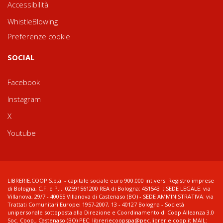
Accessibilità
WhistleBlowing
Preferenze cookie
SOCIAL
Facebook
Instagram
X
Youtube
LIBRERIE.COOP S.p.a. - capitale sociale euro 900.000 int.vers. Registro imprese
di Bologna, C.F. e P.I.: 02591561200 REA di Bologna: 451543 ; SEDE LEGALE: via
Villanova, 29/7 - 40055 Villanova di Castenaso (BO) - SEDE AMMINISTRATIVA: via
Trattati Comunitari Europei 1957-2007, 13 - 40127 Bologna - Società
unipersonale sottoposta alla Direzione e Coordinamento di Coop Alleanza 3.0
Soc. Coop., Castenaso (BO) PEC: libreriecoopspa@pec.librerie.coop.it MAIL: