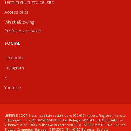
Termini di utilizzo del sito
Accessibilità
WhistleBlowing
Preferenze cookie
SOCIAL
Facebook
Instagram
X
Youtube
LIBRERIE.COOP S.p.a. - capitale sociale euro 900.000 int.vers. Registro imprese
di Bologna, C.F. e P.I.: 02591561200 REA di Bologna: 451543 ; SEDE LEGALE: via
Villanova, 29/7 - 40055 Villanova di Castenaso (BO) - SEDE AMMINISTRATIVA: via
Trattati Comunitari Europei 1957-2007, 13 - 40127 Bologna - Società