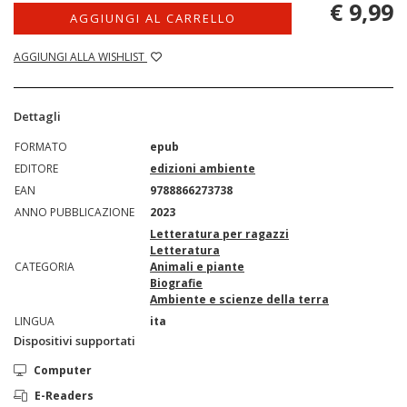
€ 9,99
AGGIUNGI AL CARRELLO
AGGIUNGI ALLA WISHLIST
Dettagli
FORMATO
epub
EDITORE
edizioni ambiente
EAN
9788866273738
ANNO PUBBLICAZIONE
2023
Letteratura per ragazzi
Letteratura
CATEGORIA
Animali e piante
Biografie
Ambiente e scienze della terra
LINGUA
ita
Dispositivi supportati
Computer
E-Readers