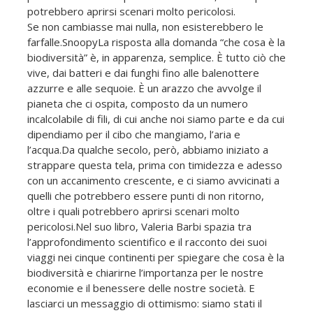
potrebbero aprirsi scenari molto pericolosi.
Se non cambiasse mai nulla, non esisterebbero le
farfalle.SnoopyLa risposta alla domanda “che cosa è la
biodiversità” è, in apparenza, semplice. È tutto ciò che
vive, dai batteri e dai funghi fino alle balenottere
azzurre e alle sequoie. È un arazzo che avvolge il
pianeta che ci ospita, composto da un numero
incalcolabile di fili, di cui anche noi siamo parte e da cui
dipendiamo per il cibo che mangiamo, l’aria e
l’acqua.Da qualche secolo, però, abbiamo iniziato a
strappare questa tela, prima con timidezza e adesso
con un accanimento crescente, e ci siamo avvicinati a
quelli che potrebbero essere punti di non ritorno,
oltre i quali potrebbero aprirsi scenari molto
pericolosi.Nel suo libro, Valeria Barbi spazia tra
l’approfondimento scientifico e il racconto dei suoi
viaggi nei cinque continenti per spiegare che cosa è la
biodiversità e chiarirne l’importanza per le nostre
economie e il benessere delle nostre società. E
lasciarci un messaggio di ottimismo: siamo stati il