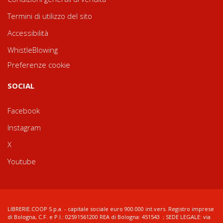
Termini di utilizzo del sito
Accessibilità
WhistleBlowing
Preferenze cookie
SOCIAL
Facebook
Instagram
X
Youtube
LIBRERIE.COOP S.p.a. - capitale sociale euro 900.000 int.vers. Registro imprese
di Bologna, C.F. e P.I.: 02591561200 REA di Bologna: 451543 ; SEDE LEGALE: via