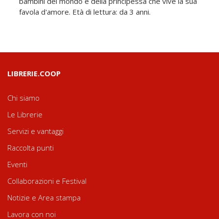
bambini del mondo e della principessa che vive la sua
favola d'amore. Età di lettura: da 3 anni.
LIBRERIE.COOP
Chi siamo
Le Librerie
Servizi e vantaggi
Raccolta punti
Eventi
Collaborazioni e Festival
Notizie e Area stampa
Lavora con noi