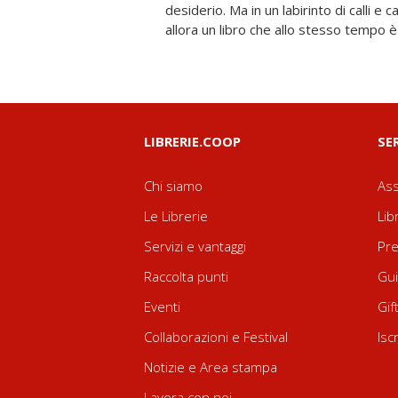
desiderio. Ma in un labirinto di calli e c
gli occhi e con il palato, da vi
allora un libro che allo stesso tempo è 
LIBRERIE.COOP
SE
Chi siamo
Ass
Le Librerie
Lib
Servizi e vantaggi
Pre
Raccolta punti
Gui
Eventi
Gif
Collaborazioni e Festival
Isc
Notizie e Area stampa
Lavora con noi