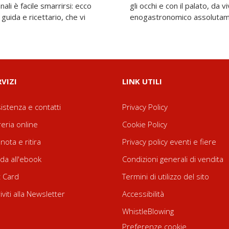
anali è facile smarrirsi: ecco
vere attraverso un tour
guida e ricettario, che vi
enogastronomico assolutame
RVIZI
LINK UTILI
istenza e contatti
Privacy Policy
reria online
Cookie Policy
nota e ritira
Privacy policy eventi e fiere
da all'ebook
Condizioni generali di vendita
t Card
Termini di utilizzo del sito
riviti alla Newsletter
Accessibilità
WhistleBlowing
Preferenze cookie