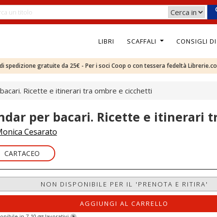
LIBRI
SCAFFALI
CONSIGLI D
e di spedizione gratuite da 25€ - Per i soci Coop o con tessera fedeltà Librerie.c
acari. Ricette e itinerari tra ombre e cicchetti
ndar per bacari. Ricette e itinerari 
onica Cesarato
CARTACEO
NON DISPONIBILE PER IL 'PRENOTA E RITIRA'
AGGIUNGI AL CARRELLO
onibile in 7-10 gg lavorativi
?