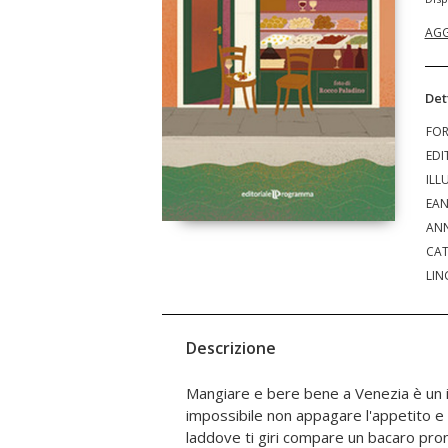
AGG
Det
FO
EDI
ILL
EA
ANN
CAT
LIN
Descrizione
Mangiare e bere bene a Venezia è un 
condurrà alla scoperta dei cicchetti della trad
impossibile non appagare l'appetito e 
in saor e un folpetto in umido, e dei bacari
laddove ti giri compare un bacaro pro
mezzo ai sestieri della città. Questa è un