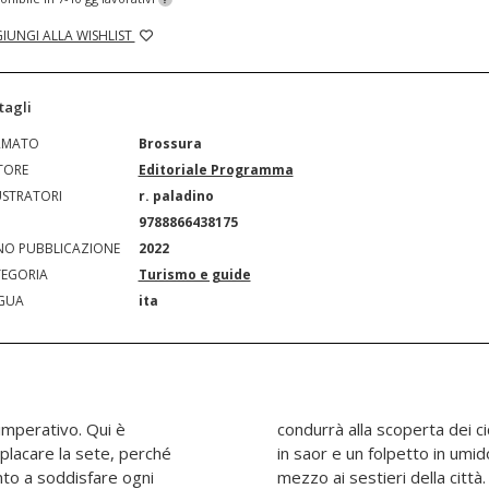
IUNGI ALLA WISHLIST
tagli
RMATO
Brossura
TORE
Editoriale Programma
USTRATORI
r. paladino
N
9788866438175
O PUBBLICAZIONE
2022
EGORIA
Turismo e guide
GUA
ita
imperativo. Qui è
izione, tra una sarda
placare la sete, perché
 più autentici, nascosti in
nto a soddisfare ogni
a Venezia da gustare con