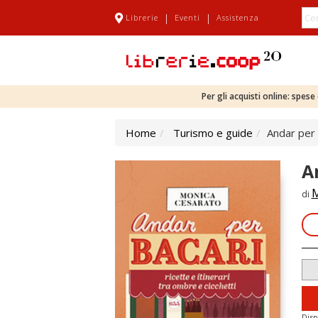
|
|
Librerie
Eventi
Assistenza
Per gli acquisti online: spes
Home
Turismo e guide
Andar per b
A
M
di
Disp