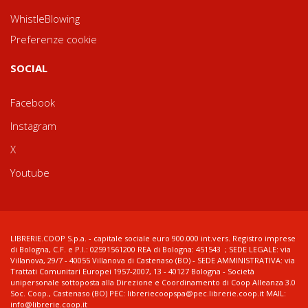
WhistleBlowing
Preferenze cookie
SOCIAL
Facebook
Instagram
X
Youtube
LIBRERIE.COOP S.p.a. - capitale sociale euro 900.000 int.vers. Registro imprese
di Bologna, C.F. e P.I.: 02591561200 REA di Bologna: 451543 ; SEDE LEGALE: via
Villanova, 29/7 - 40055 Villanova di Castenaso (BO) - SEDE AMMINISTRATIVA: via
Trattati Comunitari Europei 1957-2007, 13 - 40127 Bologna - Società
unipersonale sottoposta alla Direzione e Coordinamento di Coop Alleanza 3.0
Soc. Coop., Castenaso (BO) PEC: libreriecoopspa@pec.librerie.coop.it MAIL:
info@librerie.coop.it