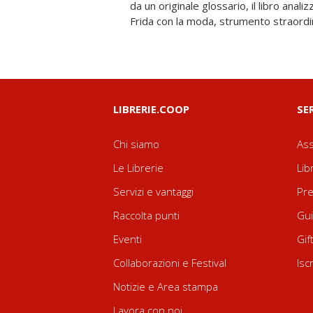
da un originale glossario, il libro anali
Frida con la moda, strumento straordi
LIBRERIE.COOP
SE
Chi siamo
Ass
Le Librerie
Lib
Servizi e vantaggi
Pre
Raccolta punti
Gui
Eventi
Gif
Collaborazioni e Festival
Isc
Notizie e Area stampa
Lavora con noi