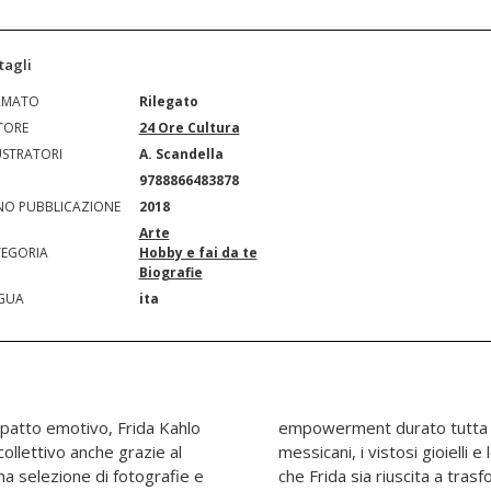
tagli
RMATO
Rilegato
TORE
24 Ore Cultura
USTRATORI
A. Scandella
N
9788866483878
O PUBBLICAZIONE
2018
Arte
EGORIA
Hobby e fai da te
Biografie
GUA
ita
impatto emotivo, Frida Kahlo
 Osservando i suoi abiti
collettivo anche grazie al
ture fiorite, non c'è dubbio
una selezione di fotografie e
 debolezze in punti di forza,