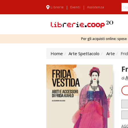
|
|
Librerie
Eventi
Assistenza
Per gli acquisti online: spes
Home
Arte Spettacolo
Arte
Frid
F
A
di
AGG