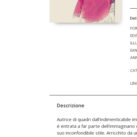
Det
FO
EDI
ILL
EA
ANN
CAT
LIN
Descrizione
Autrice di quadri dall'indimenticabile 
empowerment durato tutta la vita.
è entrata a far parte dell'immaginario 
messicani, i vistosi gioielli e le acconcia
suo inconfondibile stile. Arricchito da 
che Frida sia riuscita a trasformare le