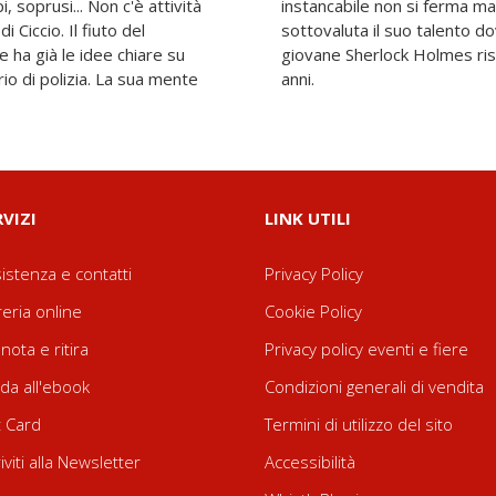
i, soprusi... Non c'è attività
emmeno nel sonno. E chi
 Ciccio. Il fiuto del
ricredersi, perché il
 ha già le idee chiare su
 caso! Età di lettura: da 8
io di polizia. La sua mente
anni.
RVIZI
LINK UTILI
istenza e contatti
Privacy Policy
reria online
Cookie Policy
nota e ritira
Privacy policy eventi e fiere
da all'ebook
Condizioni generali di vendita
t Card
Termini di utilizzo del sito
riviti alla Newsletter
Accessibilità