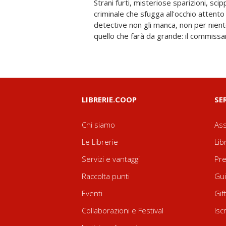
Strani furti, misteriose sparizioni, scipp
instancabile non si ferma mai, n
criminale che sfugga all'occhio attento di
sottovaluta il suo talento dovrà presto 
detective non gli manca, non per niente
giovane Sherlock Holmes risolve qualsiasi
quello che farà da grande: il commissar
LIBRERIE.COOP
SE
Chi siamo
Ass
Le Librerie
Lib
Servizi e vantaggi
Pre
Raccolta punti
Gui
Eventi
Gif
Collaborazioni e Festival
Isc