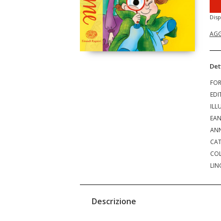
Disp
AGG
Det
FO
EDI
ILL
EA
ANN
CAT
COL
LIN
Descrizione