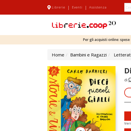
|
|
Librerie
Eventi
Assistenza
Per gli acquisti online: spes
Home
Bambini e Ragazzi
Letterat
Di
C
di
Veri