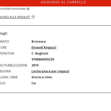
AGGIUNGI AL CARRELLO
onibilità immediata
?
IUNGI ALLA WISHLIST
tagli
RMATO
Brossura
TORE
Einaudi Ragazzi
USTRATORI
C. Baglioni
N
9788866565239
O PUBBLICAZIONE
2019
EGORIA
Letteratura per ragazzi
LANA / SERIE
Storie e rime
GUA
ita