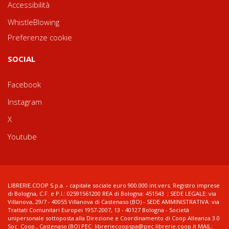
Accessibilità
WhistleBlowing
Preferenze cookie
SOCIAL
Facebook
Instagram
X
Youtube
LIBRERIE.COOP S.p.a. - capitale sociale euro 900.000 int.vers. Registro imprese
di Bologna, C.F. e P.I.: 02591561200 REA di Bologna: 451543 ; SEDE LEGALE: via
Villanova, 29/7 - 40055 Villanova di Castenaso (BO) - SEDE AMMINISTRATIVA: via
Trattati Comunitari Europei 1957-2007, 13 - 40127 Bologna - Società
unipersonale sottoposta alla Direzione e Coordinamento di Coop Alleanza 3.0
Soc. Coop., Castenaso (BO) PEC: libreriecoopspa@pec.librerie.coop.it MAIL: