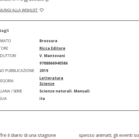
IUNGI ALLA WISHLIST
tagli
RMATO
Brossura
TORE
Ricca Editore
DUTTORI
V. Mantovani
N
9788866940586
O PUBBLICAZIONE
2019
Letteratura
EGORIA
Scienze
LANA / SERIE
Scienze naturali. Manuali
GUA
ita
ffre il diario di una stagione
one, le predazioni fallite e