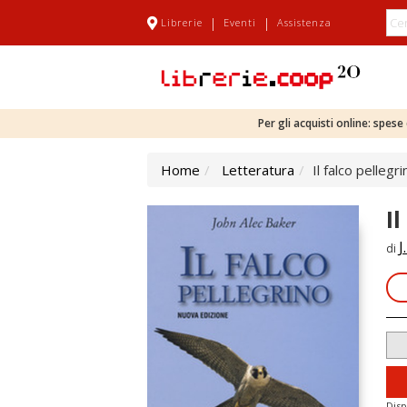
|
|
Librerie
Eventi
Assistenza
Per gli acquisti online: spes
Home
Letteratura
Il falco pellegri
Il
J
di
Disp