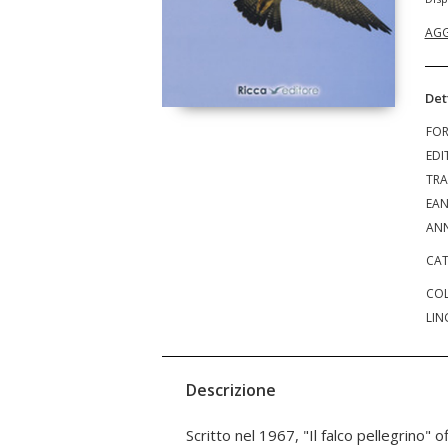
AGG
Det
FO
EDI
TRA
EA
ANN
CAT
COL
LIN
Descrizione
Scritto nel 1967, "Il falco pellegrino" o
spesso animati; gli eventi sono la stagi