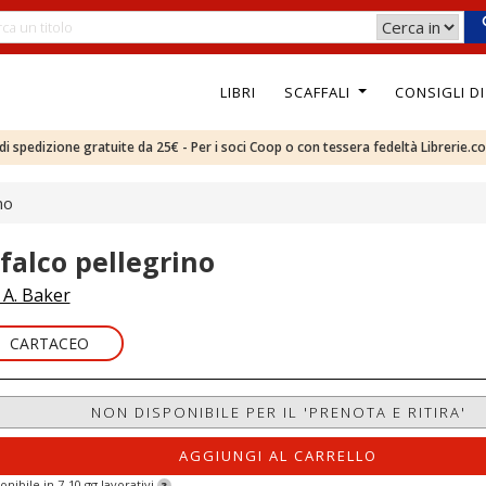
LIBRI
SCAFFALI
CONSIGLI D
e di spedizione gratuite da 25€ - Per i soci Coop o con tessera fedeltà Librerie.c
no
 falco pellegrino
. A. Baker
CARTACEO
NON DISPONIBILE PER IL 'PRENOTA E RITIRA'
AGGIUNGI AL CARRELLO
onibile in 7-10 gg lavorativi
?