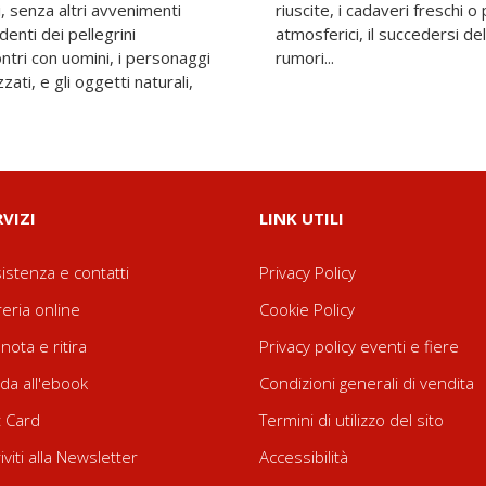
i, senza altri avvenimenti
nti delle prede, gli umori
identi dei pellegrini
, i colori, gli odori, i
ontri con uomini, i personaggi
rumori...
ati, e gli oggetti naturali,
RVIZI
LINK UTILI
istenza e contatti
Privacy Policy
reria online
Cookie Policy
nota e ritira
Privacy policy eventi e fiere
da all'ebook
Condizioni generali di vendita
t Card
Termini di utilizzo del sito
riviti alla Newsletter
Accessibilità