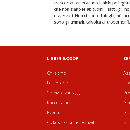
trascorsa osservando i falchi pellegrin
riuscite, i cadaveri freschi o putresce
che non siano le abitudini, i fatti, gli inc
atmosferici, il succedersi delle comunità animali
osservati. Non ci sono dialoghi, né inc
sono gli animali, talvolta antropomorfizz
LIBRERIE.COOP
SE
Chi siamo
Ass
Le Librerie
Lib
Servizi e vantaggi
Pre
Raccolta punti
Gui
Eventi
Gif
Collaborazioni e Festival
Isc