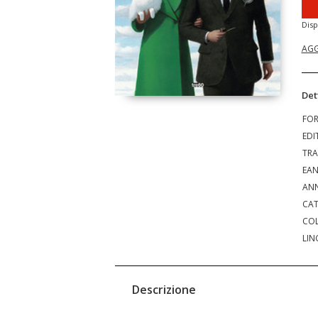
Disp
AGG
Det
FO
EDI
TRA
EA
ANN
CAT
COL
LIN
Descrizione