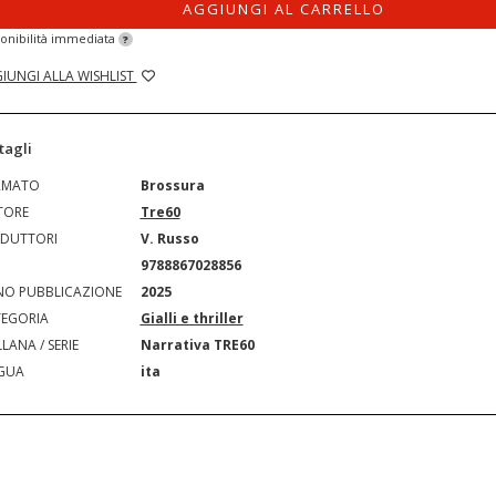
AGGIUNGI AL CARRELLO
onibilità immediata
?
IUNGI ALLA WISHLIST
tagli
RMATO
Brossura
TORE
Tre60
DUTTORI
V. Russo
N
9788867028856
O PUBBLICAZIONE
2025
EGORIA
Gialli e thriller
LANA / SERIE
Narrativa TRE60
GUA
ita