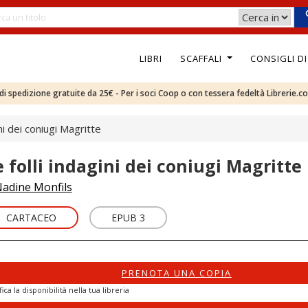
LIBRI
SCAFFALI
CONSIGLI D
e di spedizione gratuite da 25€ - Per i soci Coop o con tessera fedeltà Librerie.c
ini dei coniugi Magritte
e folli indagini dei coniugi Magritte
adine Monfils
CARTACEO
EPUB 3
PRENOTA UNA COPIA
fica la disponibilità nella tua libreria