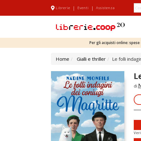
|
|
Librerie
Eventi
Assistenza
Per gli acquisti online: spes
Home
Gialli e thriller
Le folli indag
L
N
di
Veri