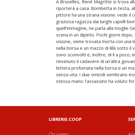
A Bruxelles, René Magritte si trova al
con quella macabra messinscena? E se s
riporterà a casa. Bombetta in testa, ab
seriale e quei due delitti fossero i pr
pittore ha una strana visione: vede il
appassionato di mistero e di casi poli
graziosa ragazza dai lunghi capelli bion
indagare. Scaltrezza e fiuto ne ha da vendere e p
quell'immagine, ne parla alla moglie G
due collaboratrici d'eccezione, sua mogli
scena in un dipinto. Pochi giorni dopo,
sottile, e la sua tenera, ma furbiss
visione, viene trovata morta con una 
«squadra» così ben assortita, nulla p
nella borsa e un mazzo di lillà sotto il 
all'aperto sulla Grand-Place, ai negozi 
sono sconvolti e, inoltre, di lì a poco, 
scorci di una Bruxelles d'altri tempi, Nadi
rinvenuto il cadavere di un'altra giova
giallo palpitante dove le indagini dei 
lettera profumata nella borsa e un ma
tengono incollati alla pagina, ma c
senza vita. I due omicidi sembrano ess
mondo del grande pittore belga, di scop
stessa mano: l'assassino ha voluto fo
LIBRERIE.COOP
SE
Chi siamo
Ass