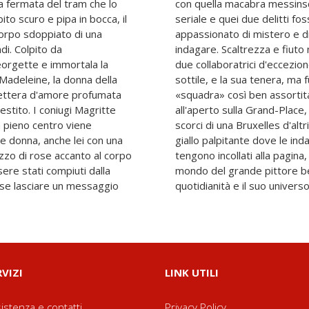
la fermata del tram che lo
i trattasse di un omicida
ito scuro e pipa in bocca, il
imi di tanti altri? Da sempre
 corpo sdoppiato di una
zieschi, Magritte vuole
di. Colpito da
oi, dalla sua, ha
eorgette e immortala la
e Georgette, dall'intuito
 Madeleine, la donna della
ima volpina Loulou. A una
lettera d'amore profumata
otrà sfuggire... Dai caffè
vestito. I coniugi Magritte
di brocante di Marolle, tra
in pieno centro viene
ne Monfils ci regala un
ne donna, anche lei con una
coniugi Magritte non solo ci
zzo di rose accanto al corpo
i consentono di entrare nel
ere stati compiuti dalla
rire la sua vita, la sua
rse lasciare un messaggio
quotidianità e il suo universo
RVIZI
LINK UTILI
istenza e contatti
Privacy Policy