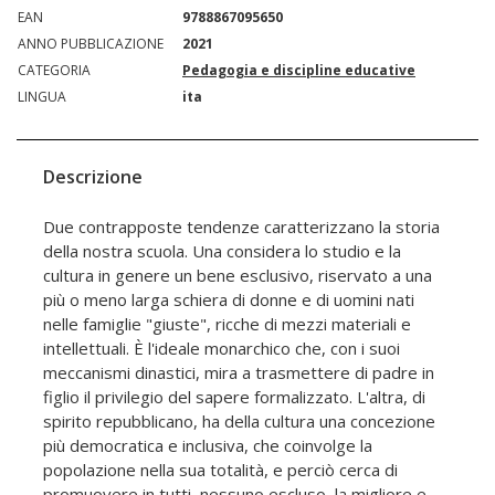
EAN
9788867095650
ANNO PUBBLICAZIONE
2021
CATEGORIA
Pedagogia e discipline educative
LINGUA
ita
Descrizione
Due contrapposte tendenze caratterizzano la storia
della nostra scuola. Una considera lo studio e la
cultura in genere un bene esclusivo, riservato a una
più o meno larga schiera di donne e di uomini nati
nelle famiglie "giuste", ricche di mezzi materiali e
intellettuali. È l'ideale monarchico che, con i suoi
meccanismi dinastici, mira a trasmettere di padre in
figlio il privilegio del sapere formalizzato. L'altra, di
spirito repubblicano, ha della cultura una concezione
più democratica e inclusiva, che coinvolge la
popolazione nella sua totalità, e perciò cerca di
promuovere in tutti, nessuno escluso, la migliore e