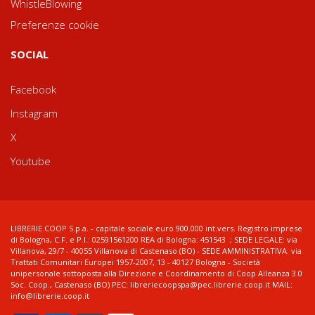
WhistleBlowing
Preferenze cookie
SOCIAL
Facebook
Instagram
X
Youtube
LIBRERIE.COOP S.p.a. - capitale sociale euro 900.000 int.vers. Registro imprese
di Bologna, C.F. e P.I.: 02591561200 REA di Bologna: 451543 ; SEDE LEGALE: via
Villanova, 29/7 - 40055 Villanova di Castenaso (BO) - SEDE AMMINISTRATIVA: via
Trattati Comunitari Europei 1957-2007, 13 - 40127 Bologna - Società
unipersonale sottoposta alla Direzione e Coordinamento di Coop Alleanza 3.0
Soc. Coop., Castenaso (BO) PEC: libreriecoopspa@pec.librerie.coop.it MAIL:
info@librerie.coop.it