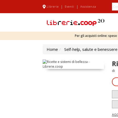
|
|
Librerie
Eventi
Assistenza
Per gli acquisti online: spes
Home
Self-help, salute e benessere
R
di
AGG