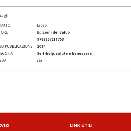
tagli
RMATO
Libro
TORE
Edizioni del Baldo
N
9788867211753
O PUBBLICAZIONE
2014
EGORIA
Self-help, salute e benessere
GUA
ita
RVIZI
LINK UTILI