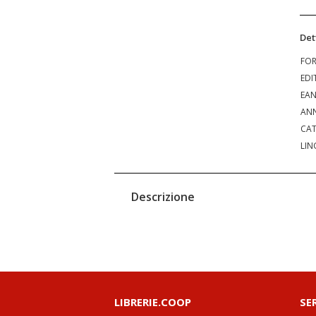
Det
FO
EDI
EA
ANN
CAT
LIN
Descrizione
LIBRERIE.COOP
SE