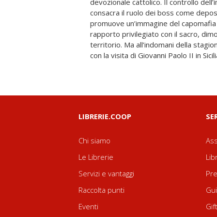
devozionale cattolico. Il controllo del
con la formazione di modelli e riti di caratte
consacra il ruolo dei boss come deposita
al centro del volume che nell’ultima p
promuove un’immagine del capomafia 
comparazione attraverso l’avvio di 
rapporto privilegiato con il sacro, dimo
pratiche religiose e malavita organizzata
territorio. Ma all’indomani della stagione dello stragismo mafioso,
con la visita di Giovanni Paolo II in Sic
LIBRERIE.COOP
SE
Chi siamo
Ass
Le Librerie
Lib
Servizi e vantaggi
Pre
Raccolta punti
Gui
Eventi
Gif