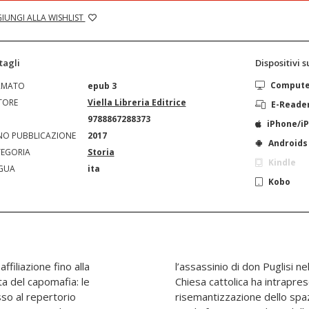
IUNGI ALLA WISHLIST
tagli
Dispositivi 
Comput
RMATO
epub 3
TORE
Viella Libreria Editrice
E-Reade
N
9788867288373
iPhone/i
O PUBBLICAZIONE
2017
Androids
EGORIA
Storia
Kindle
GUA
ita
Kobo
 affiliazione fino alla
dello stesso anno, la
a del capomafia: le
 di riconquista e di
sso al repertorio
he si è intrecciata