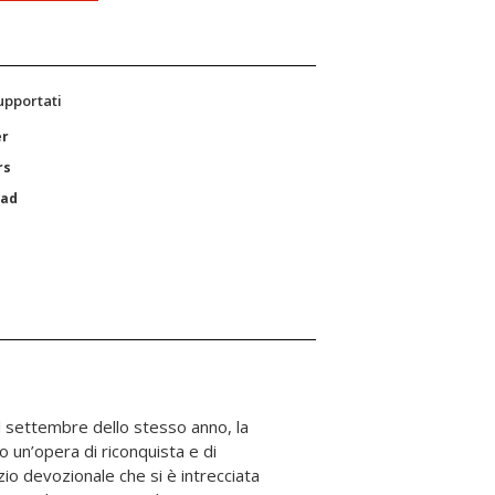
supportati
er
rs
Pad