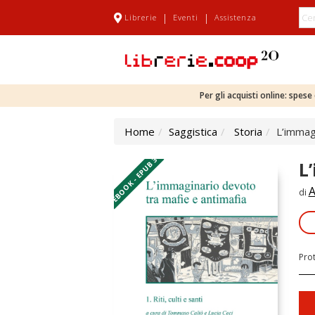
|
|
Librerie
Eventi
Assistenza
Per gli acquisti online: spes
Home
Saggistica
Storia
L’immag
EBOOK - EPUB 3
L
A
di
Pro