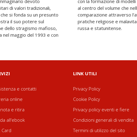
l’immaginario devoto
re civile. Questi i temi
ri di valori tradizionali,
arte si apre a scenari di
che si fonda su un presunto
un’analisi dei rapporti tra
stra il suo potere sul
 nelle realtà messicana,
russa e statunitense.
ilia nel maggio del 1993 e con
RVIZI
LINK UTILI
istenza e contatti
Privacy Policy
reria online
Cookie Policy
nota e ritira
Privacy policy eventi e fiere
da all'ebook
Condizioni generali di vendita
t Card
Termini di utilizzo del sito