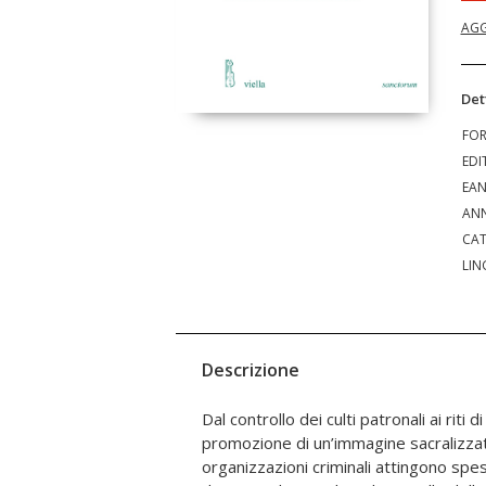
AGG
Det
FO
EDI
EA
ANN
CAT
LIN
Descrizione
Dal controllo dei culti patronali ai riti di
l’assassinio di don Puglisi nel settembre 
promozione di un’immagine sacralizzat
Chiesa cattolica ha intrapreso un’opera
organizzazioni criminali attingono spe
risemantizzazione dello spazio devozionale c