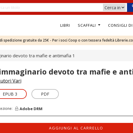
LIBRI
SCAFFALI
CONSIGLI D
e di spedizione gratuite da 25€ - Per i soci Coop o con tessera fedeltà Librerie.c
inario devoto tra mafie e antimafia 1
’immaginario devoto tra mafie e ant
utori Vari
EPUB 3
PDF
Adobe DRM
tezione:
AGGIUNGI AL CARRELLO