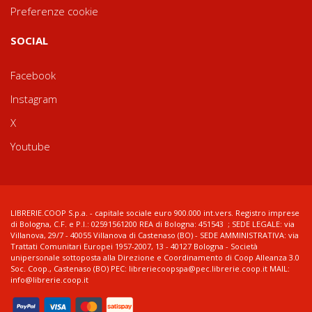
Preferenze cookie
SOCIAL
Facebook
Instagram
X
Youtube
LIBRERIE.COOP S.p.a. - capitale sociale euro 900.000 int.vers. Registro imprese
di Bologna, C.F. e P.I.: 02591561200 REA di Bologna: 451543 ; SEDE LEGALE: via
Villanova, 29/7 - 40055 Villanova di Castenaso (BO) - SEDE AMMINISTRATIVA: via
Trattati Comunitari Europei 1957-2007, 13 - 40127 Bologna - Società
unipersonale sottoposta alla Direzione e Coordinamento di Coop Alleanza 3.0
Soc. Coop., Castenaso (BO) PEC: libreriecoopspa@pec.librerie.coop.it MAIL:
info@librerie.coop.it