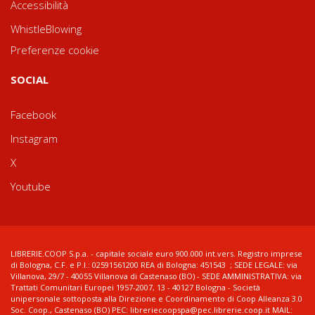
Accessibilità
WhistleBlowing
Preferenze cookie
SOCIAL
Facebook
Instagram
X
Youtube
LIBRERIE.COOP S.p.a. - capitale sociale euro 900.000 int.vers. Registro imprese
di Bologna, C.F. e P.I.: 02591561200 REA di Bologna: 451543 ; SEDE LEGALE: via
Villanova, 29/7 - 40055 Villanova di Castenaso (BO) - SEDE AMMINISTRATIVA: via
Trattati Comunitari Europei 1957-2007, 13 - 40127 Bologna - Società
unipersonale sottoposta alla Direzione e Coordinamento di Coop Alleanza 3.0
Soc. Coop., Castenaso (BO) PEC: libreriecoopspa@pec.librerie.coop.it MAIL: