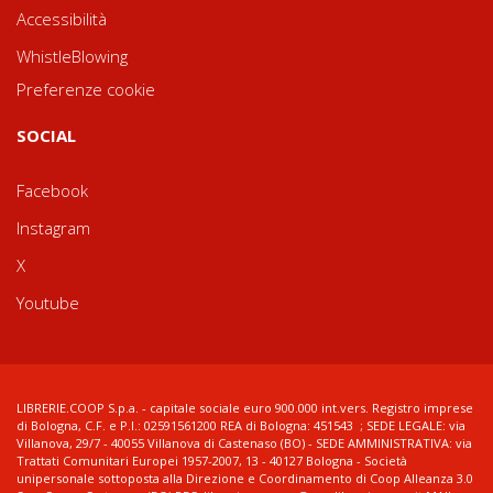
Accessibilità
WhistleBlowing
Preferenze cookie
SOCIAL
Facebook
Instagram
X
Youtube
LIBRERIE.COOP S.p.a. - capitale sociale euro 900.000 int.vers. Registro imprese
di Bologna, C.F. e P.I.: 02591561200 REA di Bologna: 451543 ; SEDE LEGALE: via
Villanova, 29/7 - 40055 Villanova di Castenaso (BO) - SEDE AMMINISTRATIVA: via
Trattati Comunitari Europei 1957-2007, 13 - 40127 Bologna - Società
unipersonale sottoposta alla Direzione e Coordinamento di Coop Alleanza 3.0