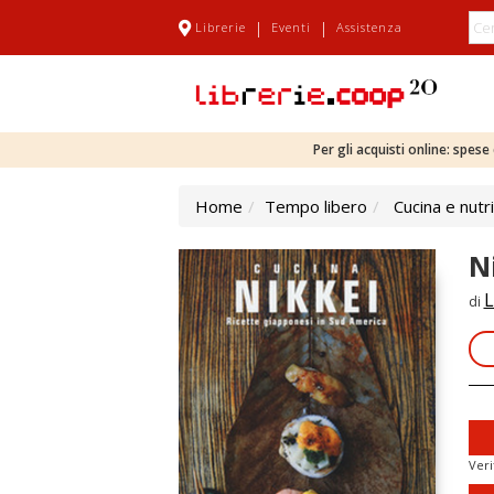
|
|
Librerie
Eventi
Assistenza
Per gli acquisti online: spes
Home
Tempo libero
Cucina e nutr
N
L
di
Veri