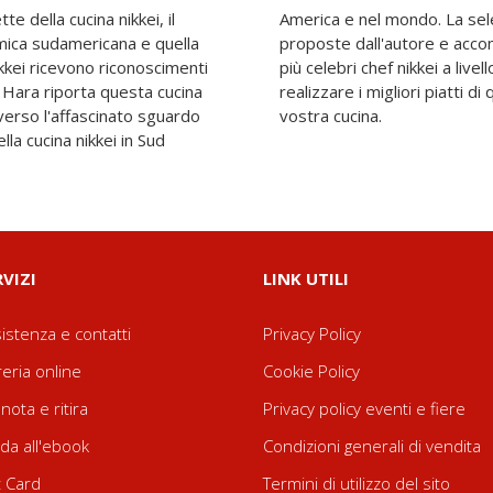
e della cucina nikkei, il
e oltre 100 preparazioni
mica sudamericana e quella
lle ricette di alcuni tra i
kkei ricevono riconoscimenti
ernazionale vi permetterà di
 Hara riporta questa cucina
tradizione direttamente nella
raverso l'affascinato sguardo
vostra cucina.
lla cucina nikkei in Sud
RVIZI
LINK UTILI
istenza e contatti
Privacy Policy
reria online
Cookie Policy
nota e ritira
Privacy policy eventi e fiere
da all'ebook
Condizioni generali di vendita
t Card
Termini di utilizzo del sito