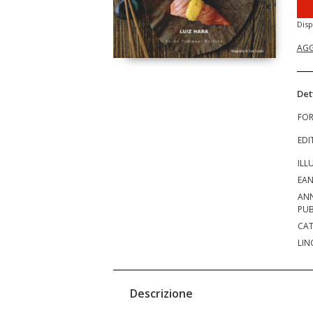
Disp
AGG
Det
FO
EDI
ILL
EA
AN
PUB
CAT
LIN
Descrizione