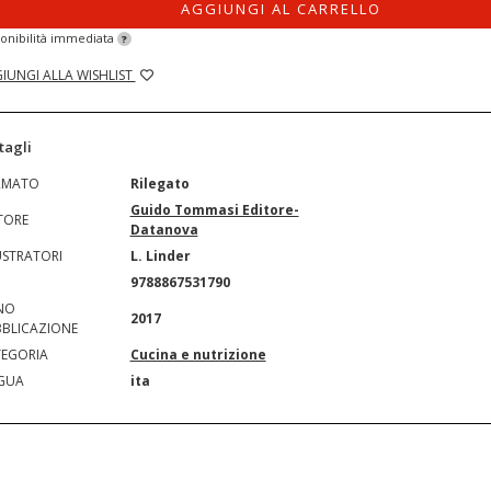
AGGIUNGI AL CARRELLO
onibilità immediata
?
IUNGI ALLA WISHLIST
tagli
RMATO
Rilegato
Guido Tommasi Editore-
TORE
Datanova
USTRATORI
L. Linder
N
9788867531790
NO
2017
BLICAZIONE
EGORIA
Cucina e nutrizione
GUA
ita