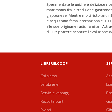
Sperimentate le uniche e deliziose ricett
America e nel mondo. La selezione dell
matrimonio fra la tradizione gastrono
proposte dall'autore e accompagnate da
giapponese. Mentre molti ristoranti ni
più celebri chef nikkei a livello int
e acquistano fama internazionale, Luiz
realizzare i migliori piatti di questa 
alle sue originarie radici familiari. Att
di Luiz potrete scoprire l'evoluzione de
LIBRERIE.COOP
SE
Chi siamo
Ass
Le Librerie
Lib
Servizi e vantaggi
Pre
Raccolta punti
Gui
Eventi
Gif