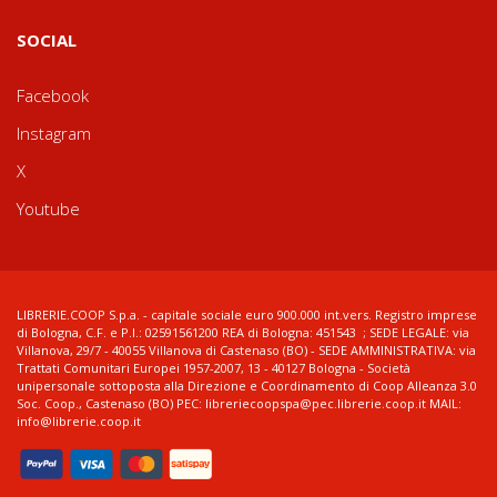
SOCIAL
Facebook
Instagram
X
Youtube
LIBRERIE.COOP S.p.a. - capitale sociale euro 900.000 int.vers. Registro imprese
di Bologna, C.F. e P.I.: 02591561200 REA di Bologna: 451543 ; SEDE LEGALE: via
Villanova, 29/7 - 40055 Villanova di Castenaso (BO) - SEDE AMMINISTRATIVA: via
Trattati Comunitari Europei 1957-2007, 13 - 40127 Bologna - Società
unipersonale sottoposta alla Direzione e Coordinamento di Coop Alleanza 3.0
Soc. Coop., Castenaso (BO) PEC: libreriecoopspa@pec.librerie.coop.it MAIL:
info@librerie.coop.it