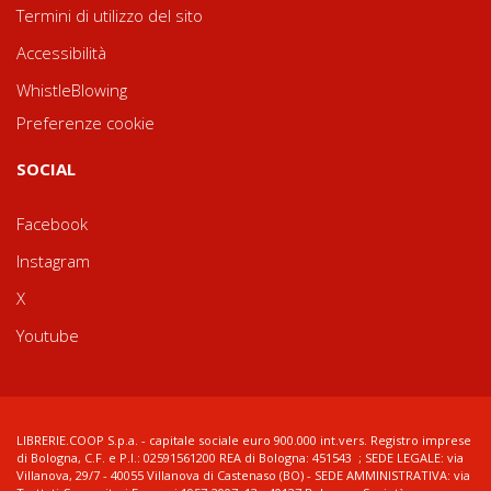
Termini di utilizzo del sito
Accessibilità
WhistleBlowing
Preferenze cookie
SOCIAL
Facebook
Instagram
X
Youtube
LIBRERIE.COOP S.p.a. - capitale sociale euro 900.000 int.vers. Registro imprese
di Bologna, C.F. e P.I.: 02591561200 REA di Bologna: 451543 ; SEDE LEGALE: via
Villanova, 29/7 - 40055 Villanova di Castenaso (BO) - SEDE AMMINISTRATIVA: via