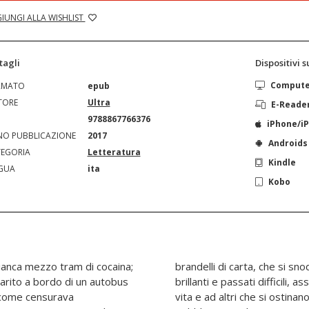
IUNGI ALLA WISHLIST
tagli
Dispositivi 
Comput
RMATO
epub
TORE
Ultra
E-Reade
N
9788867766376
iPhone/i
O PUBBLICAZIONE
2017
Androids
EGORIA
Letteratura
Kindle
GUA
ita
Kobo
ianca mezzo tram di cocaina;
iorno e di notte tra presenti
arito a bordo di un autobus
personaggi che reagiscono alla
 come censurava
erla comprendere.