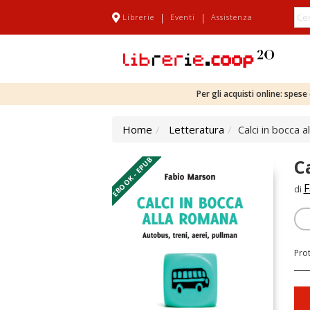
|
|
Librerie
Eventi
Assistenza
Per gli acquisti online: spes
Home
Letteratura
Calci in bocca 
EBOOK - EPUB
C
F
di
Pro