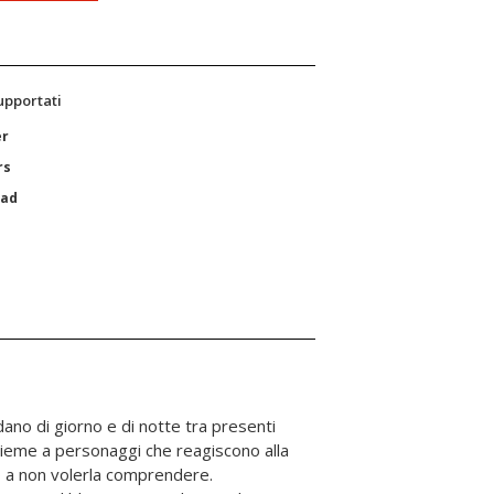
supportati
er
rs
Pad