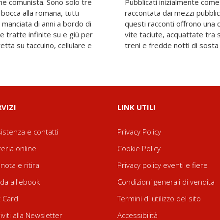
ime comunista. Sono solo tre
 blog “Mezzinudi – L’Italia
n bocca alla romana, tutti
tidiano online «Bora.la»,
 manciata di anni a bordo di
accesso ironica e diretta a
 tratte infinite su e giù per
’autobus, scompartimenti di
retta su taccuino, cellulare e
treni e fredde notti di sosta i
RVIZI
LINK UTILI
istenza e contatti
Privacy Policy
reria online
Cookie Policy
nota e ritira
Privacy policy eventi e fiere
da all'ebook
Condizioni generali di vendita
t Card
Termini di utilizzo del sito
riviti alla Newsletter
Accessibilità