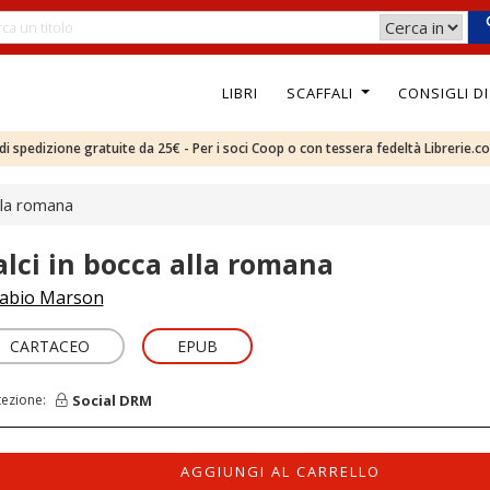
LIBRI
SCAFFALI
CONSIGLI D
e di spedizione gratuite da 25€ - Per i soci Coop o con tessera fedeltà Librerie.c
alla romana
alci in bocca alla romana
abio Marson
CARTACEO
EPUB
Social DRM
tezione:
AGGIUNGI AL CARRELLO