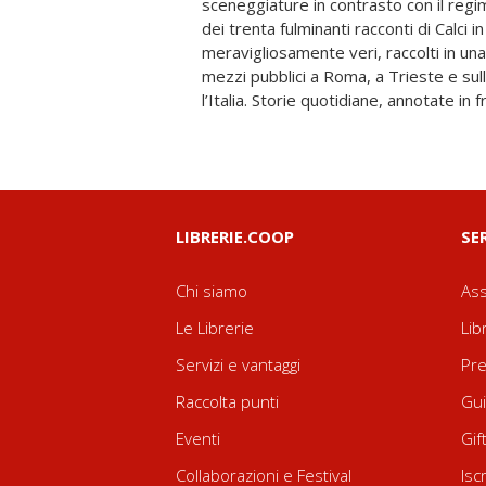
sceneggiature in contrasto con il reg
Pubblicati inizialmente come post sul
dei trenta fulminanti racconti di Calci i
raccontata dai mezzi pubblici” e sul quo
meravigliosamente veri, raccolti in una
questi racconti offrono una chiave d’
mezzi pubblici a Roma, a Trieste e sulle
vite taciute, acquattate tra sedili d
l’Italia. Storie quotidiane, annotate in f
LIBRERIE.COOP
SE
Chi siamo
Ass
Le Librerie
Lib
Servizi e vantaggi
Pre
Raccolta punti
Gui
Eventi
Gif
Collaborazioni e Festival
Isc