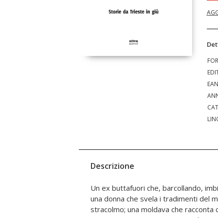
AGG
Det
FO
EDI
EA
ANN
CAT
LIN
Descrizione
Un ex buttafuori che, barcollando, imb
brandelli di carta, che si snodano di g
una donna che svela i tradimenti del m
brillanti e passati difficili, assieme a 
stracolmo; una moldava che racconta
vita e ad altri che si ostinano a non vol