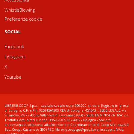
WhistleBlowing
Preferenze cookie
SOCIAL
Facebook
Instagram
X
Youtube
LIBRERIE.COOP S.p.a. - capitale sociale euro 900.000 int.vers. Registro imprese
di Bologna, C.F. e P.I.: 02591561200 REA di Bologna: 451543 ; SEDE LEGALE: via
Villanova, 29/7 - 40055 Villanova di Castenaso (BO) - SEDE AMMINISTRATIVA: via
Trattati Comunitari Europei 1957-2007, 13 - 40127 Bologna - Società
unipersonale sottoposta alla Direzione e Coordinamento di Coop Alleanza 3.0
Soc. Coop., Castenaso (BO) PEC: libreriecoopspa@pec.librerie.coop.it MAIL: