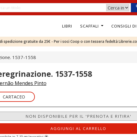
LIBRI
SCAFFALI
CONSIGLI D
e di spedizione gratuite da 25€ - Per i soci Coop o con tessera fedeltà Librerie.c
zione. 1537-1558
eregrinazione. 1537-1558
ernão Mendes Pinto
CARTACEO
NON DISPONIBILE PER IL 'PRENOTA E RITIRA'
AGGIUNGI AL CARRELLO
onibile in 7-10 gg lavorativi
?