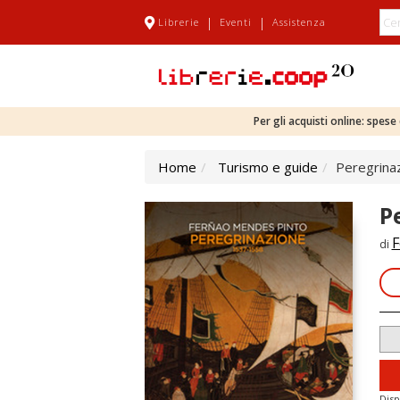
|
|
Librerie
Eventi
Assistenza
Per gli acquisti online: spes
Home
Turismo e guide
Peregrina
P
F
di
Disp