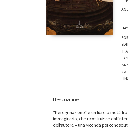
AGG
Det
FO
EDI
TRA
EA
ANN
CAT
LIN
Descrizione
"Peregrinazione" è un libro a metà fra l
riposta e segreta, improvvisa
immaginario, che ricostruisce dall'inter
un'avventura fatale, irripetibile. Un an
dell'autore - una vicenda poi conosciut
vecchi schemi morali vengono spezzati v