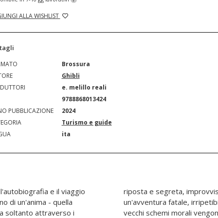
IUNGI ALLA WISHLIST
tagli
RMATO
Brossura
TORE
Ghibli
DUTTORI
e. melillo reali
N
9788868013424
O PUBBLICAZIONE
2024
EGORIA
Turismo e guide
GUA
ita
'autobiografia e il viaggio
mente messa a nudo da
no di un'anima - quella
tico modo di ragionare e
a soltanto attraverso i
ia da una realtà nuova,