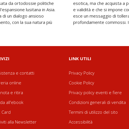
lsata da ortodossie politiche
 una sua intensa razionalità
l'espansione lusitana in Asia.
inaria forza ed evidenza. Ne
a di un dialogo ansioso
mpatia umana che lascia
mento, con la sua natura più
profondamente commossi. Int
RVIZI
LINK UTILI
istenza e contatti
Privacy Policy
reria online
Cookie Policy
nota e ritira
Privacy policy eventi e fiere
da all'ebook
Condizioni generali di vendita
t Card
Termini di utilizzo del sito
riviti alla Newsletter
Accessibilità