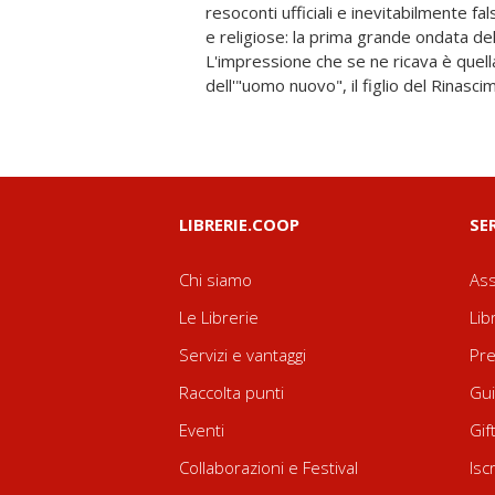
resoconti ufficiali e inevitabilmente fa
esotica, ma che acquista a poco a poco
e religiose: la prima grande ondata del
e validità e che si impone con straord
L'impressione che se ne ricava è quell
esce un messaggio di tolleranza e di si
dell'"uomo nuovo", il figlio del Rinasci
LIBRERIE.COOP
SE
Chi siamo
Ass
Le Librerie
Lib
Servizi e vantaggi
Pre
Raccolta punti
Gui
Eventi
Gif
Collaborazioni e Festival
Isc