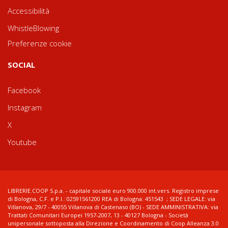
Accessibilità
WhistleBlowing
Preferenze cookie
SOCIAL
Facebook
Instagram
X
Youtube
LIBRERIE.COOP S.p.a. - capitale sociale euro 900.000 int.vers. Registro imprese
di Bologna, C.F. e P.I.: 02591561200 REA di Bologna: 451543 ; SEDE LEGALE: via
Villanova, 29/7 - 40055 Villanova di Castenaso (BO) - SEDE AMMINISTRATIVA: via
Trattati Comunitari Europei 1957-2007, 13 - 40127 Bologna - Società
unipersonale sottoposta alla Direzione e Coordinamento di Coop Alleanza 3.0