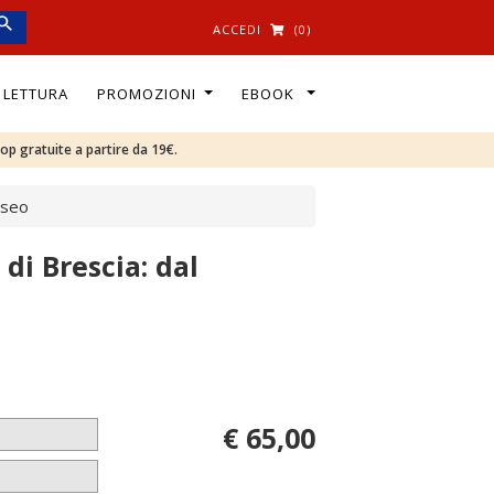
ACCEDI
(0)
I LETTURA
PROMOZIONI
EBOOK
oop gratuite a partire da 19€.
useo
 di Brescia: dal
€ 65,00