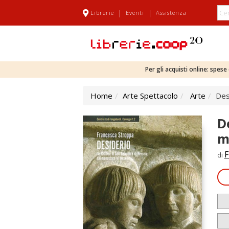
|
|
Librerie
Eventi
Assistenza
Per gli acquisti online: spes
Home
Arte Spettacolo
Arte
Des
D
m
F
di