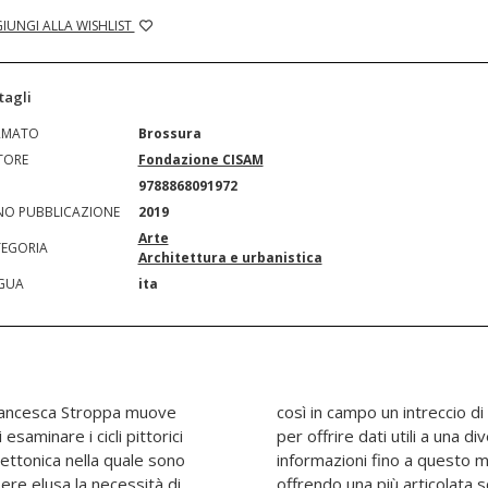
IUNGI ALLA WISHLIST
tagli
RMATO
Brossura
TORE
Fondazione CISAM
N
9788868091972
O PUBBLICAZIONE
2019
Arte
EGORIA
Architettura e urbanistica
GUA
ita
Francesca Stroppa muove
inora neanche immaginato,
esaminare i cicli pittorici
ttiva di lettura che integri
ettonica nella quale sono
legate le une dalle altre,
ere elusa la necessità di
erpretativa dell'esemplare