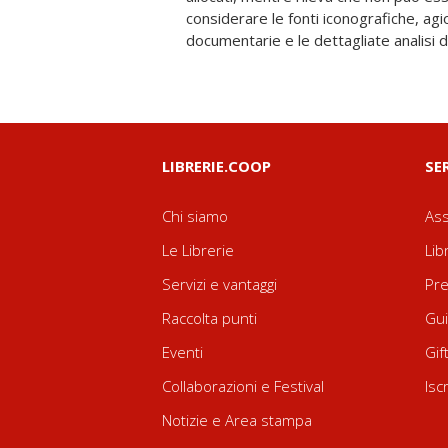
considerare le fonti iconografiche, agi
documentarie e le dettagliate analisi d
LIBRERIE.COOP
SE
Chi siamo
Ass
Le Librerie
Lib
Servizi e vantaggi
Pre
Raccolta punti
Gui
Eventi
Gif
Collaborazioni e Festival
Isc
Notizie e Area stampa