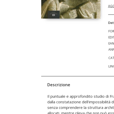
AGG
Det
FO
EDI
EA
ANN
CAT
LIN
Descrizione
Il puntuale e approfondito studio di 
così in campo un intreccio di elementi f
dalla constatazione dell'impossibilità di 
per offrire dati utili a una diversa prospe
senza comprendere la struttura archit
informazioni fino a questo momento scol
allocati, mentre rileva che non può ess
offrendo una più articolata scansione int