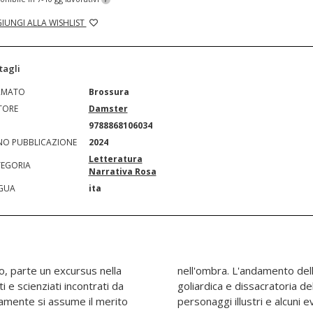
IUNGI ALLA WISHLIST
tagli
RMATO
Brossura
TORE
Damster
N
9788868106034
O PUBBLICAZIONE
2024
Letteratura
EGORIA
Narrativa Rosa
GUA
ita
no, parte un excursus nella
ione deriva dalla natura
i e scienziati incontrati da
 che vuole smitizzare alcuni
iamente si assume il merito
ì da rendere la grande storia