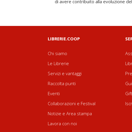
di avere contribuito alla evoluzione d
LIBRERIE.COOP
SE
Chi siamo
Ass
Le Librerie
Lib
Servizi e vantaggi
Pre
Raccolta punti
Gui
Eventi
Gif
Collaborazioni e Festival
Isc
Notizie e Area stampa
Lavora con noi