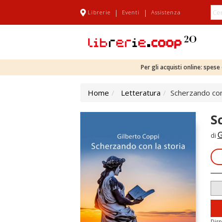
|
|
Librerie
Eventi
Assistenza
Per gli acquisti online: spes
Home
Letteratura
Scherzando con
S
G
di
Disp