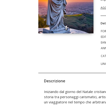
AGG
Det
FO
EDI
EA
ANN
CAT
LIN
Descrizione
Iniziando dal giorno del Natale cristia
nell'ombra. L'andamento della narraz
storia tra personaggi carismatici, artist
goliardica e dissacratoria dell'autore,
un viaggiatore nel tempo che arbitrar
personaggi illustri e alcuni eventi, cos