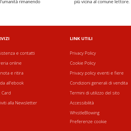
ell'umanità rimanendo
più vicina al comune lettore.
RVIZI
LINK UTILI
istenza e contatti
Privacy Policy
reria online
Cookie Policy
nota e ritira
Privacy policy eventi e fiere
da all'ebook
Condizioni generali di vendita
t Card
Termini di utilizzo del sito
riviti alla Newsletter
Accessibilità
WhistleBlowing
Preferenze cookie