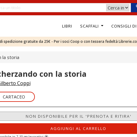
LIBRI
SCAFFALI
CONSIGLI D
e di spedizione gratuite da 25€ - Per i soci Coop o con tessera fedeltà Librerie.c
 la storia
cherzando con la storia
ilberto Coppi
CARTACEO
NON DISPONIBILE PER IL 'PRENOTA E RITIRA'
AGGIUNGI AL CARRELLO
onibile in 7-10 gg lavorativi
?