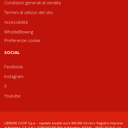
Condizioni generali di vendita
Termini di utilizzo del sito
Accessibilità
WhistleBlowing
Preferenze cookie
SOCIAL
Facebook
Instagram
X
Youtube
LIBRERIE.COOP S.p.a. - capitale sociale euro 900.000 int.vers. Registro imprese
di Bologna, C.F. e P.I.: 02591561200 REA di Bologna: 451543 ; SEDE LEGALE: via