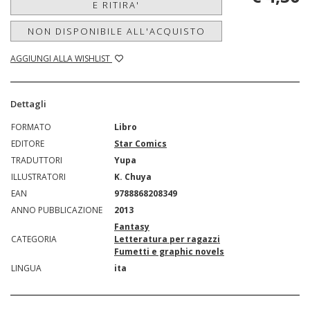
E RITIRA'
NON DISPONIBILE ALL'ACQUISTO
AGGIUNGI ALLA WISHLIST
Dettagli
FORMATO
Libro
EDITORE
Star Comics
TRADUTTORI
Yupa
ILLUSTRATORI
K. Chuya
EAN
9788868208349
ANNO PUBBLICAZIONE
2013
Fantasy
CATEGORIA
Letteratura per ragazzi
Fumetti e graphic novels
LINGUA
ita