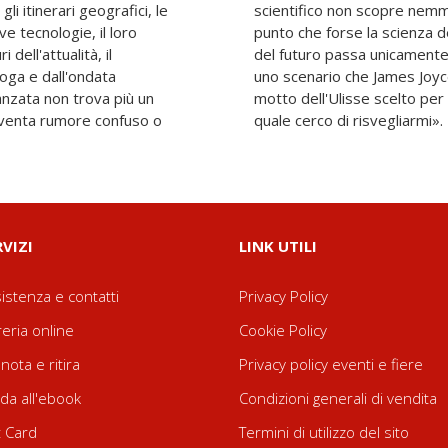
i itinerari geografici, le
dio per il raffreddore, al
e tecnologie, il loro
inciare. La percezione
 dell'attualità, il
ronici e si ripropone
roga e dall'ondata
i i tempi nel celebre
avanzata non trova più un
La Storia è un incubo dal
iventa rumore confuso o
quale cerco di risvegliarmi».
RVIZI
LINK UTILI
istenza e contatti
Privacy Policy
reria online
Cookie Policy
nota e ritira
Privacy policy eventi e fiere
da all'ebook
Condizioni generali di vendita
t Card
Termini di utilizzo del sito