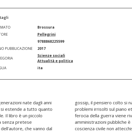
tagli
RMATO
Brossura
TORE
Pellegrini
N
9788868225599
O PUBBLICAZIONE
2017
Scienze sociali
EGORIA
Attualità e politica
GUA
ita
generazioni nate dagli anni
 Il terzo millennio accorpa
a si estende a tutto quanto
co, sociale e scientifico. La
 Il libro è un piccolo
media. La moralità delle
a senza pretese
esta dovunque. La
dell'autore, che vanno dal
i nuovi barbari. Il sapere