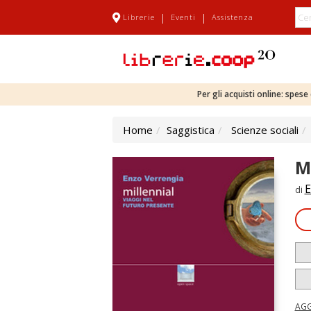
|
|
Librerie
Eventi
Assistenza
Per gli acquisti online: spes
Home
Saggistica
Scienze sociali
M
E
di
AGG