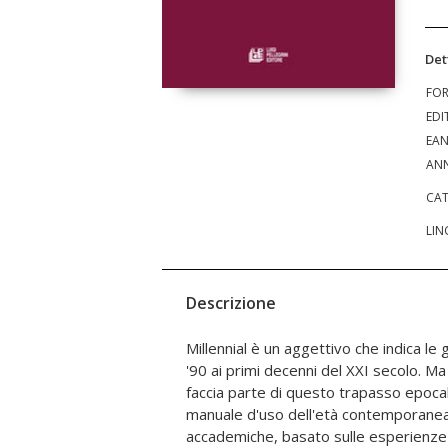
Det
FO
EDI
EA
ANN
CAT
LIN
Descrizione
Millennial è un aggettivo che indica le 
gossip, il pensiero colto si nasconde.
'90 ai primi decenni del XXI secolo. M
problemi irrisolti sul piano etico, politi
faccia parte di questo trapasso epocale.
ferocia della guerra viene riverberata dai 
manuale d'uso dell'età contemporane
amministrazioni pubbliche è sotto inchi
accademiche, basato sulle esperienze 
coscienza civile non attecchisce tra 