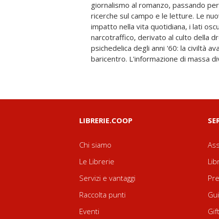
giornalismo al romanzo, passando per gl
scientifico non scopre nemmeno il rime
ricerche sul campo e le letture. Le nuov
punto che forse la scienza deve ancora com
impatto nella vita quotidiana, i lati oscuri
del futuro passa unicamente per i clamori elett
narcotraffico, derivato al culto della d
uno scenario che James Joyce applicava a tutt
psichedelica degli anni '60: la civiltà 
motto dell'Ulisse scelto per epigrafe: «
baricentro. L'informazione di massa d
LIBRERIE.COOP
SE
Chi siamo
Ass
Le Librerie
Lib
Servizi e vantaggi
Pre
Raccolta punti
Gui
Eventi
Gif