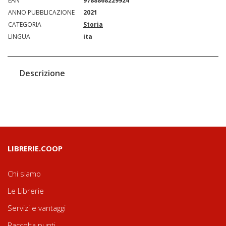
EAN
9788868229924
ANNO PUBBLICAZIONE
2021
CATEGORIA
Storia
LINGUA
ita
Descrizione
LIBRERIE.COOP
Chi siamo
Le Librerie
Servizi e vantaggi
Raccolta punti