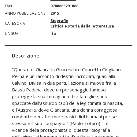
EAN
9788868291068
ANNO PUBBLICAZIONE
2015
Biografie
CATEGORIA
Critica e storia della letteratura
LINGUA
ita
Descrizione
"Questo di Giancarla Guareschi e Concetta Cirigliano
Perna è un racconto di destini incrociati, quasi alla
Calvino. Divisa in due parti, l'azione si muove fra la
Bassa Padana, dove un personaggio famoso
protegge la sua immagine e tre famiglie sono
spaccate dall'assurdo tabù della legittimità di nascita,
e l'Australia, dove Giancarla, una donna coraggiosa
combatte per affermare basici diritti umani per se
stessa e il suo compagno." (Paolo Totaro) "Le
vicende della protagonista di questa "biografia
dell'anima" si leggono tutte d'un fiato. Leggendo, si