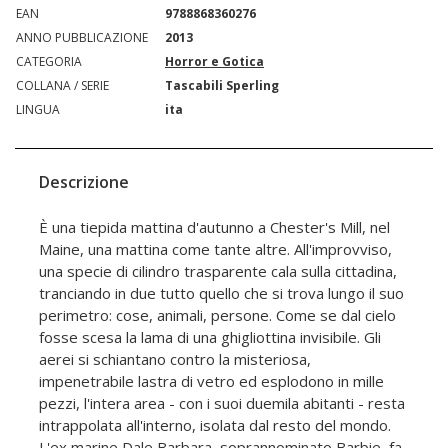
EAN
9788868360276
ANNO PUBBLICAZIONE
2013
CATEGORIA
Horror e Gotica
COLLANA / SERIE
Tascabili Sperling
LINGUA
ita
Descrizione
È una tiepida mattina d'autunno a Chester's Mill, nel
Maine, una mattina come tante altre. All'improvviso,
una specie di cilindro trasparente cala sulla cittadina,
tranciando in due tutto quello che si trova lungo il suo
perimetro: cose, animali, persone. Come se dal cielo
fosse scesa la lama di una ghigliottina invisibile. Gli
aerei si schiantano contro la misteriosa,
impenetrabile lastra di vetro ed esplodono in mille
pezzi, l'intera area - con i suoi duemila abitanti - resta
intrappolata all'interno, isolata dal resto del mondo.
L'ex marine Dale Barbara, soprannominato Barbie, fa