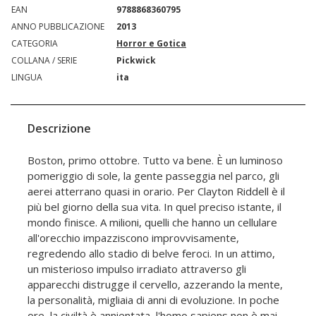
EAN
9788868360795
ANNO PUBBLICAZIONE
2013
CATEGORIA
Horror e Gotica
COLLANA / SERIE
Pickwick
LINGUA
ita
Descrizione
Boston, primo ottobre. Tutto va bene. È un luminoso
pomeriggio di sole, la gente passeggia nel parco, gli
aerei atterrano quasi in orario. Per Clayton Riddell è il
più bel giorno della sua vita. In quel preciso istante, il
mondo finisce. A milioni, quelli che hanno un cellulare
all'orecchio impazziscono improvvisamente,
regredendo allo stadio di belve feroci. In un attimo,
un misterioso impulso irradiato attraverso gli
apparecchi distrugge il cervello, azzerando la mente,
la personalità, migliaia di anni di evoluzione. In poche
ore, la civiltà è annientata, l'homo sapiens non è mai