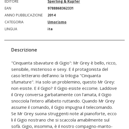
EDITORE
Sperling & Kupfer
EAN
9788868362331
ANNO PUBBLICAZIONE
2014
CATEGORIA
Umorismo
LINGUA
ita
Descrizione
"Cinquanta sbavature di Gigio": Mr Grey è bello, ricco,
sensibile, misterioso e sexy. E il protagonista del
caso letterario dell'anno: la trilogia "Cinquanta
sfumature". Ha solo un problemino, questo Mr Grey:
non esiste. E il Gigio? Il Gigio esiste eccome. Laddove
il Grey conversa garbatamente con l'amata, il Gigio
snocciola l'intero alfabeto ruttando. Quando Mr Grey
assume il comando, il Gigio impugna il telecomando.
Se Mr Grey suona struggenti note al pianoforte, ecco
li il Gigio nostrano che si scaccola amabilmente sul
sofà. Gigio, insomma, è il nostro compagno-marito-