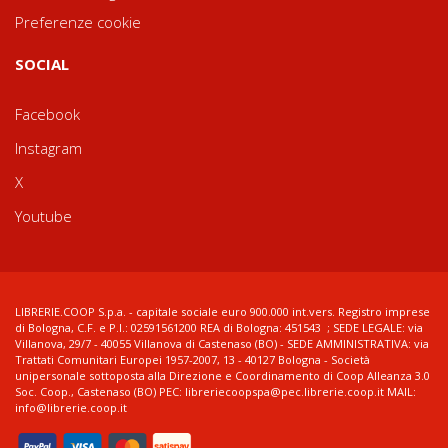
Preferenze cookie
SOCIAL
Facebook
Instagram
X
Youtube
LIBRERIE.COOP S.p.a. - capitale sociale euro 900.000 int.vers. Registro imprese
di Bologna, C.F. e P.I.: 02591561200 REA di Bologna: 451543 ; SEDE LEGALE: via
Villanova, 29/7 - 40055 Villanova di Castenaso (BO) - SEDE AMMINISTRATIVA: via
Trattati Comunitari Europei 1957-2007, 13 - 40127 Bologna - Società
unipersonale sottoposta alla Direzione e Coordinamento di Coop Alleanza 3.0
Soc. Coop., Castenaso (BO) PEC: libreriecoopspa@pec.librerie.coop.it MAIL:
info@librerie.coop.it