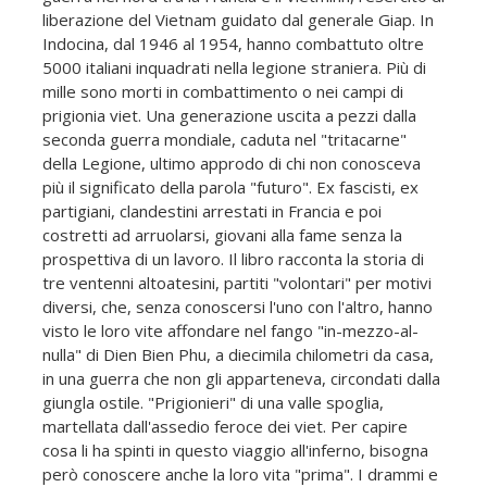
liberazione del Vietnam guidato dal generale Giap. In
Indocina, dal 1946 al 1954, hanno combattuto oltre
5000 italiani inquadrati nella legione straniera. Più di
mille sono morti in combattimento o nei campi di
prigionia viet. Una generazione uscita a pezzi dalla
seconda guerra mondiale, caduta nel "tritacarne"
della Legione, ultimo approdo di chi non conosceva
più il significato della parola "futuro". Ex fascisti, ex
partigiani, clandestini arrestati in Francia e poi
costretti ad arruolarsi, giovani alla fame senza la
prospettiva di un lavoro. Il libro racconta la storia di
tre ventenni altoatesini, partiti "volontari" per motivi
diversi, che, senza conoscersi l'uno con l'altro, hanno
visto le loro vite affondare nel fango "in-mezzo-al-
nulla" di Dien Bien Phu, a diecimila chilometri da casa,
in una guerra che non gli apparteneva, circondati dalla
giungla ostile. "Prigionieri" di una valle spoglia,
martellata dall'assedio feroce dei viet. Per capire
cosa li ha spinti in questo viaggio all'inferno, bisogna
però conoscere anche la loro vita "prima". I drammi e