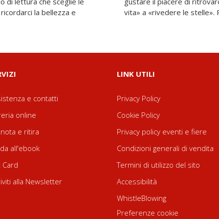
o di lettura che sceglie le
mezzo del cammin di nostra
ricordarci la bellezza e
vita» a «rivedere le stelle».
RVIZI
LINK UTILI
istenza e contatti
Privacy Policy
reria online
Cookie Policy
nota e ritira
Privacy policy eventi e fiere
da all'ebook
Condizioni generali di vendita
t Card
Termini di utilizzo del sito
riviti alla Newsletter
Accessibilità
WhistleBlowing
Preferenze cookie