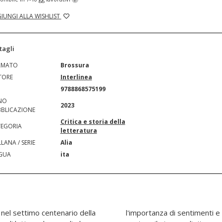
IUNGI ALLA WISHLIST
tagli
RMATO
Brossura
TORE
Interlinea
N
9788868575199
NO
2023
BLICAZIONE
Critica e storia della
EGORIA
letteratura
LANA / SERIE
Alia
GUA
ita
nel settimo centenario della
n breviario laico e civile per