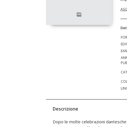
AGG
Det
FO
EDI
EA
AN
PUB
CAT
COL
LIN
Descrizione
Dopo le molte celebrazioni dantesche 
l'importanza di sentimenti e valori. È u