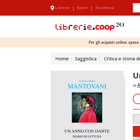
|
|
Librerie
Eventi
Assistenza
Per gli acquisti online: spes
Home
Saggistica
Critica e storia d
U
A
di
Disp