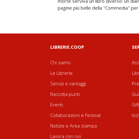
morte serviva un libro diverso: un diari
gustare il piacere di ritrovarci «nel 
pagine più belle della "Commedia" per 
LIBRERIE.COOP
SE
Chi siamo
Ass
Le Librerie
Lib
Servizi e vantaggi
Pre
Raccolta punti
Gui
Eventi
Gif
Collaborazioni e Festival
Isc
Notizie e Area stampa
Lavora con noi