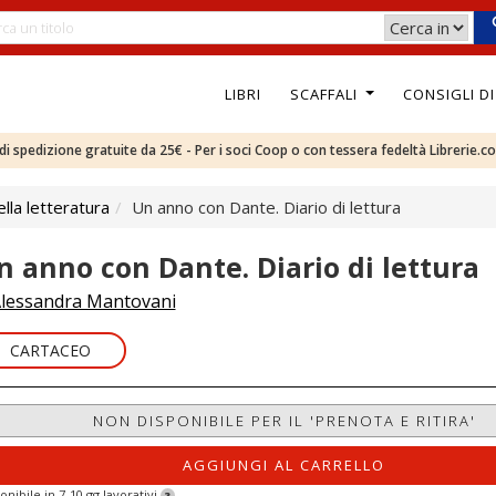
LIBRI
SCAFFALI
CONSIGLI D
e di spedizione gratuite da 25€ - Per i soci Coop o con tessera fedeltà Librerie.c
ella letteratura
Un anno con Dante. Diario di lettura
n anno con Dante. Diario di lettura
lessandra Mantovani
CARTACEO
NON DISPONIBILE PER IL 'PRENOTA E RITIRA'
AGGIUNGI AL CARRELLO
onibile in 7-10 gg lavorativi
?