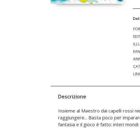
Det
FO
EDI
ILL
EA
ANN
CAT
LIN
Descrizione
Insieme al Maestro dai capelli rossi ni
scoperti. Potete fidarvi, avrà un sacco di c
raggiungere... Basta poco per imparar
fantasia e il gioco è fatto: interi mon