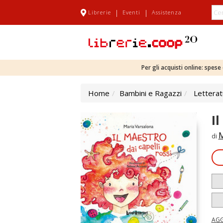
|
|
Librerie
Eventi
Assistenza
Per gli acquisti online: spes
Home
Bambini e Ragazzi
Letterat
Il
M
di
AGG