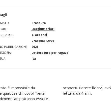
tagli
RMATO
Brossura
TORE
LuoghInteriori
USTRATORI
s. acconci
N
9788868642976
O PUBBLICAZIONE
2021
EGORIA
Letteratura per ragazzi
GUA
ita
ente è impossibile da
ose da insegnarvi! Età di
e qualcosa di nuovo! Tanta
lettura: da 4 anni.
di dimenticati potranno essere