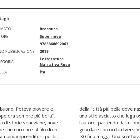
tagli
RMATO
Brossura
TORE
Supernova
N
9788868692063
O PUBBLICAZIONE
2019
Letteratura
EGORIA
Narrativa Rosa
GUA
ita
i buono. Poteva piovere e
 difficile dove vivere". Con
po era sempre più bella",
zione, memoria e cronaca,
a di storie veneziane, nove
del quotidiano, ci spinge a
e che corrono sul filo di un
i suoi mutamenti dagli anni
ambini, imprenditori, politici,
 autentica in cui emerge, nel