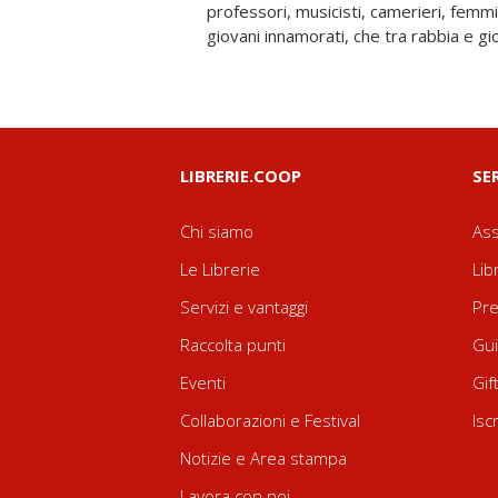
professori, musicisti, camerieri, femmin
volgersi dei racconti, la straordinaria uma
giovani innamorati, che tra rabbia e gi
LIBRERIE.COOP
SE
Chi siamo
Ass
Le Librerie
Lib
Servizi e vantaggi
Pre
Raccolta punti
Gui
Eventi
Gif
Collaborazioni e Festival
Isc
Notizie e Area stampa
Lavora con noi