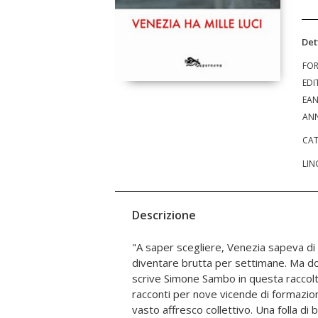
Det
FO
EDI
EA
ANN
CAT
LIN
Descrizione
"A saper scegliere, Venezia sapeva d
della "città più bella dove nascere, la più
diventare brutta per settimane. Ma do
uno stile asciutto che lega osserva
scrive Simone Sambo in questa raccolt
l'autore, partendo dalla concretezza 
racconti per nove vicende di formazion
guardare con occhi diversi Venezia e 
vasto affresco collettivo. Una folla di b
'80 fino a oggi. Una scrittura forte e