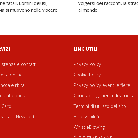
e fatali, uomini delusi,
nità di questa città unica
oia si muovono nelle viscere
al mondo.
RVIZI
LINK UTILI
istenza e contatti
Privacy Policy
reria online
Cookie Policy
nota e ritira
Privacy policy eventi e fiere
da all'ebook
Condizioni generali di vendita
t Card
Termini di utilizzo del sito
riviti alla Newsletter
Accessibilità
WhistleBlowing
Preferenze cookie