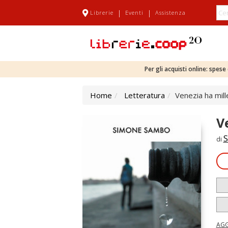
|
|
Librerie
Eventi
Assistenza
Per gli acquisti online: spes
Home
Letteratura
Venezia ha mille
V
S
di
AGG