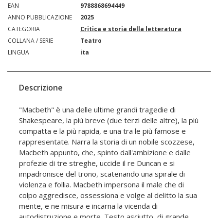
EAN
9788868694449
ANNO PUBBLICAZIONE
2025
CATEGORIA
Critica e storia della letteratura
COLLANA / SERIE
Teatro
LINGUA
ita
Descrizione
"Macbeth" è una delle ultime grandi tragedie di
Shakespeare, la più breve (due terzi delle altre), la più
compatta e la più rapida, e una tra le più famose e
rappresentate. Narra la storia di un nobile scozzese,
Macbeth appunto, che, spinto dall'ambizione e dalle
profezie di tre streghe, uccide il re Duncan e si
impadronisce del trono, scatenando una spirale di
violenza e follia. Macbeth impersona il male che di
colpo aggredisce, ossessiona e volge al delitto la sua
mente, e ne misura e incarna la vicenda di
autodistruzione e morte. Testo asciutto, di grande