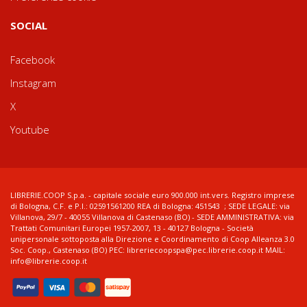
SOCIAL
Facebook
Instagram
X
Youtube
LIBRERIE.COOP S.p.a. - capitale sociale euro 900.000 int.vers. Registro imprese
di Bologna, C.F. e P.I.: 02591561200 REA di Bologna: 451543 ; SEDE LEGALE: via
Villanova, 29/7 - 40055 Villanova di Castenaso (BO) - SEDE AMMINISTRATIVA: via
Trattati Comunitari Europei 1957-2007, 13 - 40127 Bologna - Società
unipersonale sottoposta alla Direzione e Coordinamento di Coop Alleanza 3.0
Soc. Coop., Castenaso (BO) PEC: libreriecoopspa@pec.librerie.coop.it MAIL:
info@librerie.coop.it