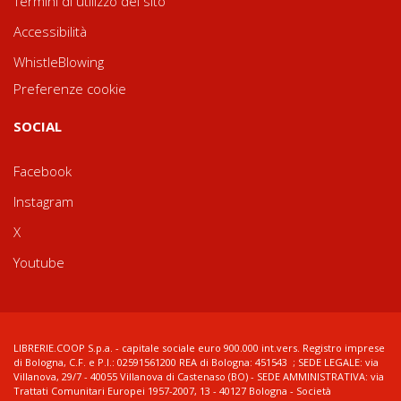
Termini di utilizzo del sito
Accessibilità
WhistleBlowing
Preferenze cookie
SOCIAL
Facebook
Instagram
X
Youtube
LIBRERIE.COOP S.p.a. - capitale sociale euro 900.000 int.vers. Registro imprese
di Bologna, C.F. e P.I.: 02591561200 REA di Bologna: 451543 ; SEDE LEGALE: via
Villanova, 29/7 - 40055 Villanova di Castenaso (BO) - SEDE AMMINISTRATIVA: via
Trattati Comunitari Europei 1957-2007, 13 - 40127 Bologna - Società