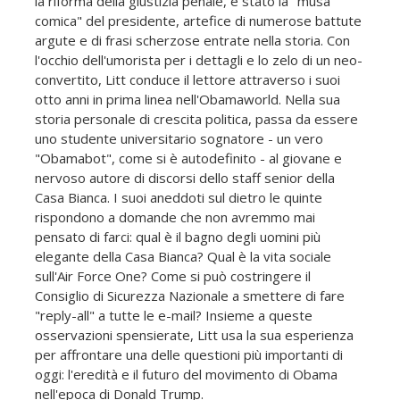
la riforma della giustizia penale, è stato la "musa
comica" del presidente, artefice di numerose battute
argute e di frasi scherzose entrate nella storia. Con
l'occhio dell'umorista per i dettagli e lo zelo di un neo-
convertito, Litt conduce il lettore attraverso i suoi
otto anni in prima linea nell'Obamaworld. Nella sua
storia personale di crescita politica, passa da essere
uno studente universitario sognatore - un vero
"Obamabot", come si è autodefinito - al giovane e
nervoso autore di discorsi dello staff senior della
Casa Bianca. I suoi aneddoti sul dietro le quinte
rispondono a domande che non avremmo mai
pensato di farci: qual è il bagno degli uomini più
elegante della Casa Bianca? Qual è la vita sociale
sull'Air Force One? Come si può costringere il
Consiglio di Sicurezza Nazionale a smettere di fare
"reply-all" a tutte le e-mail? Insieme a queste
osservazioni spensierate, Litt usa la sua esperienza
per affrontare una delle questioni più importanti di
oggi: l'eredità e il futuro del movimento di Obama
nell'epoca di Donald Trump.