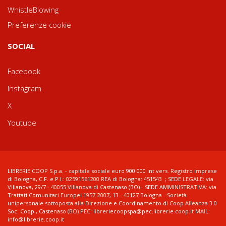
WhistleBlowing
Preferenze cookie
SOCIAL
Facebook
Instagram
X
Youtube
LIBRERIE.COOP S.p.a. - capitale sociale euro 900.000 int.vers. Registro imprese
di Bologna, C.F. e P.I.: 02591561200 REA di Bologna: 451543 ; SEDE LEGALE: via
Villanova, 29/7 - 40055 Villanova di Castenaso (BO) - SEDE AMMINISTRATIVA: via
Trattati Comunitari Europei 1957-2007, 13 - 40127 Bologna - Società
unipersonale sottoposta alla Direzione e Coordinamento di Coop Alleanza 3.0
Soc. Coop., Castenaso (BO) PEC: libreriecoopspa@pec.librerie.coop.it MAIL:
info@librerie.coop.it