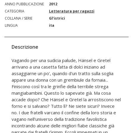
ANNO PUBBLICAZIONE
2012
CATEGORIA
Letteratura per ragazzi
COLLANA / SERIE
Gl'istrici
LINGUA
ita
Descrizione
Vagando per una sudicia palude, Hänsel e Gretel
arrivano a una casetta fatta di dolci iniziano ad
assaggiarne un po', quando d'un tratto sulla soglia
appare una donna con un grembiule da fornaia...
Finiscono così tra le grinfie della terribile strega
mangiabambini. Questo lo sapevate già. Ma cosa
accade dopo? Che Hänsel e Gretel la arrostiscono nel
forno e si salvano? Tutto lì? Ne siete sicuri? Invece
no. I due fratelli varcano il confine della loro storia e
vagano nell'universo della tradizione favolistica
incontrando alcune delle migliori fiabe classiche già
narrate dai fratelli Grimm. Eccoli impegnati in un