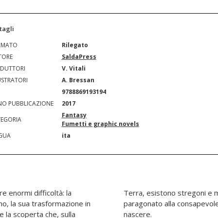
tagli
RMATO
Rilegato
TORE
SaldaPress
DUTTORI
V. Vitali
USTRATORI
A. Bressan
N
9788869193194
O PUBBLICAZIONE
2017
Fantasy
EGORIA
Fumetti e graphic novels
GUA
ita
 enormi difficoltà: la
Ma questo è niente se
rno, la sua trasformazione in
iglio di Mikey e Rya sta per
 la scoperta che, sulla
nascere.