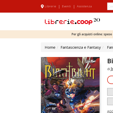
|
|
Librerie
Eventi
Assistenza
Per gli acquisti online: spes
Home
Fantascienza e Fantasy
Fan
B
J
di
AGG