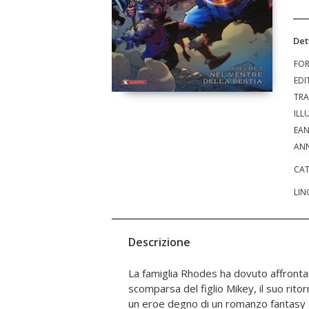
Det
FO
EDI
TRA
ILL
EA
ANN
CAT
LIN
Descrizione
La famiglia Rhodes ha dovuto affrontare
Terra, esistono stregoni e mostri. 
scomparsa del figlio Mikey, il suo rito
paragonato alla consapevolezza che il f
un eroe degno di un romanzo fantasy e