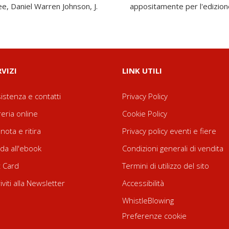
ee, Daniel Warren Johnson, J.
appositamente per l'edizion
RVIZI
LINK UTILI
istenza e contatti
Privacy Policy
reria online
Cookie Policy
nota e ritira
Privacy policy eventi e fiere
da all'ebook
Condizioni generali di vendita
t Card
Termini di utilizzo del sito
riviti alla Newsletter
Accessibilità
WhistleBlowing
Preferenze cookie