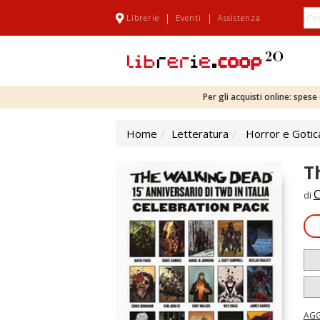
|
|
Librerie
Eventi
Assistenza
Per gli acquisti online: spes
Home
Letteratura
Horror e Gotic
T
C
di
AGG