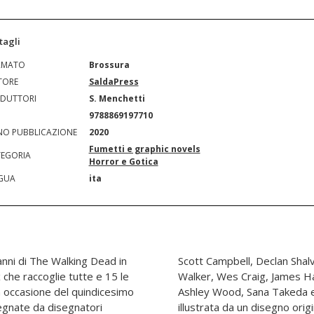
tagli
RMATO
Brossura
TORE
SaldaPress
DUTTORI
S. Menchetti
N
9788869197710
O PUBBLICAZIONE
2020
Fumetti e graphic novels
EGORIA
Horror e Gotica
GUA
ita
anni di The Walking Dead in
 Burnham, Kim Jung Gi, Cory
ox che raccoglie tutte e 15 le
mma Rios, Matteo Scalera,
 occasione del quindicesimo
l. La cover del cofanetto è
egnate da disegnatori
enzo De Felici, prodotto