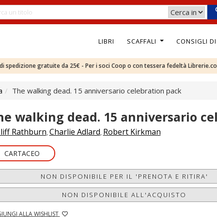
LIBRI
SCAFFALI
CONSIGLI D
e di spedizione gratuite da 25€ - Per i soci Coop o con tessera fedeltà Librerie.c
a
The walking dead. 15 anniversario celebration pack
he walking dead. 15 anniversario ce
liff Rathburn
Charlie Adlard
Robert Kirkman
,
,
CARTACEO
NON DISPONIBILE PER IL 'PRENOTA E RITIRA'
NON DISPONIBILE ALL'ACQUISTO
IUNGI ALLA WISHLIST