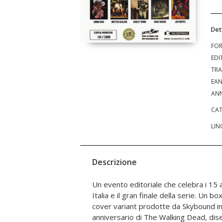
Det
FO
EDI
TRA
EA
ANN
CAT
LIN
Descrizione
Un evento editoriale che celebra i 15 
Scott Campbell, Declan Shalvey, Chris
Italia e il gran finale della serie. Un b
Walker, Wes Craig, James Harren, E
cover variant prodotte da Skybound in
Ashley Wood, Sana Takeda e Jen Barte
anniversario di The Walking Dead, dis
illustrata da un disegno originale di Lor