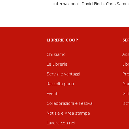
internazionali: David Finch, Chris Samn
LIBRERIE.COOP
SE
Chi siamo
Ass
Le Librerie
Lib
Servizi e vantaggi
Pre
Raccolta punti
Gui
Eventi
Gif
Collaborazioni e Festival
Isc
Notizie e Area stampa
Lavora con noi