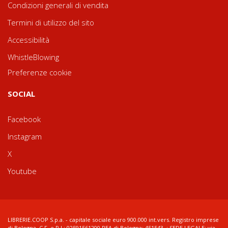
Condizioni generali di vendita
Termini di utilizzo del sito
Accessibilità
WhistleBlowing
Preferenze cookie
SOCIAL
Facebook
Instagram
X
Youtube
LIBRERIE.COOP S.p.a. - capitale sociale euro 900.000 int.vers. Registro imprese
di Bologna, C.F. e P.I.: 02591561200 REA di Bologna: 451543 ; SEDE LEGALE: via