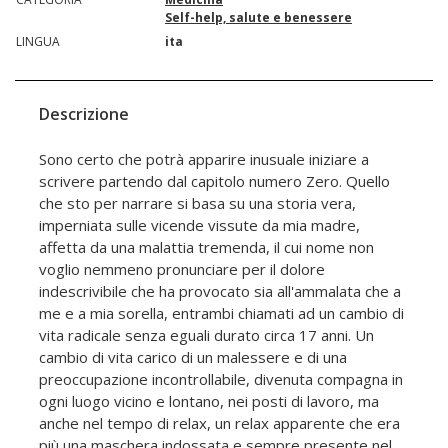
Self-help, salute e benessere
LINGUA
ita
Descrizione
Sono certo che potrà apparire inusuale iniziare a
scrivere partendo dal capitolo numero Zero. Quello
che sto per narrare si basa su una storia vera,
imperniata sulle vicende vissute da mia madre,
affetta da una malattia tremenda, il cui nome non
voglio nemmeno pronunciare per il dolore
indescrivibile che ha provocato sia all'ammalata che a
me e a mia sorella, entrambi chiamati ad un cambio di
vita radicale senza eguali durato circa 17 anni. Un
cambio di vita carico di un malessere e di una
preoccupazione incontrollabile, divenuta compagna in
ogni luogo vicino e lontano, nei posti di lavoro, ma
anche nel tempo di relax, un relax apparente che era
più una maschera indossata e sempre presente nel