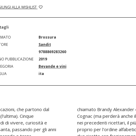
IUNGI ALLA WISHLIST
tagli
RMATO
Brossura
TORE
Sandit
N
9788869283260
O PUBBLICAZIONE
2019
EGORIA
Bevande e vini
GUA
ita
icazioni, che partono dal
e, il Brandy sostituirà il
l'ultima). Cinque
lassifica che aveva
di di vivere, curiosità e
nelle scuole alberghiere,
santa, passando per gli anni
ck's Fizz e il Mimosa avranno