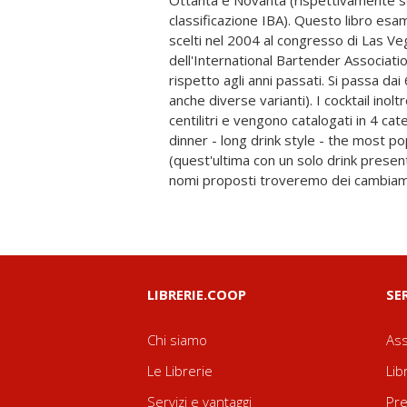
Ottanta e Novanta (rispettivamente 
due ricette con frazionamento degli ingredien
classificazione IBA). Questo libro esami
alcuni casi la conversione da decimi a c
scelti nel 2004 al congresso di Las Ve
Anche in questo caso ci sono tentativi di m
dell'International Bartender Associati
come ad esempio aggiungendo le pal
rispetto agli anni passati. Si passa dai
Daiquiri. Il presente volume dedicato a
anche diverse varianti). I cocktail inol
curiosità e, inoltre, troverete anche la 
centilitri e vengono catalogati in 4 cat
brani musicali grazie ai QR-Code inclusi i
dinner - long drink style - the most pop
con gli smartphone e i tablet. Buon vi
(quest'ultima con un solo drink present
nomi proposti troveremo dei cambiame
LIBRERIE.COOP
SE
Chi siamo
Ass
Le Librerie
Lib
Servizi e vantaggi
Pre