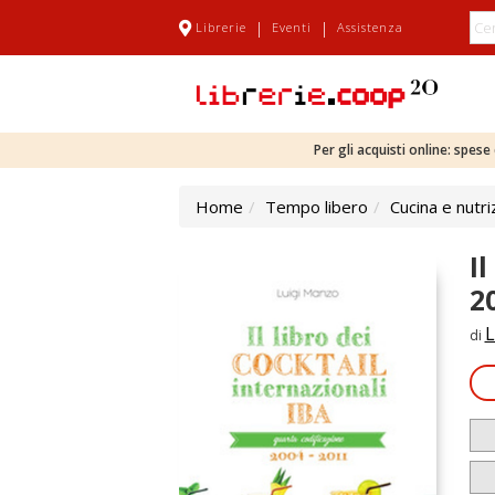
|
|
Librerie
Eventi
Assistenza
Per gli acquisti online: spes
Home
Tempo libero
Cucina e nutri
I
2
L
di