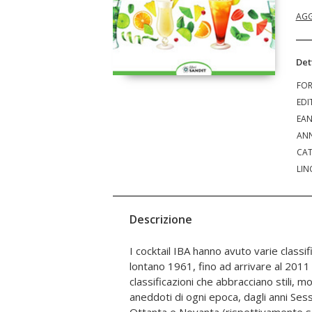
AGG
Det
FO
EDI
EA
ANN
CAT
LIN
Descrizione
I cocktail IBA hanno avuto varie classif
chiamato Brandy Alexander e, come si evinc
lontano 1961, fino ad arrivare al 2011 (
Cognac (ma perderà anche il primo posto in c
classificazioni che abbracciano stili, mo
nei precedenti ricettari, il più studiato 
aneddoti di ogni epoca, dagli anni Ses
proprio per l'ordine alfabetico). Il Bu